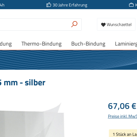
24h
30 Jahre Erfahrung
Wunschzettel
ndung
Thermo-Bindung
Buch-Bindung
Laminier
 mm - silber
Regulärer Prei
67,06 €
Preise inkl. Mw
1 Stück an La