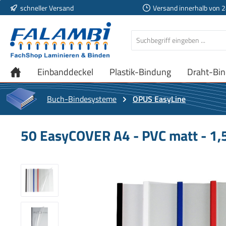
schneller Versand
Versand innerhalb von 
 Hauptinhalt springen
Zur Suche springen
Zur Hauptnavigation springen
Einbanddeckel
Plastik-Bindung
Draht-Bi
Buch-Bindesysteme
OPUS EasyLine
50 EasyCOVER A4 - PVC matt - 1,5
Bildergalerie überspringen