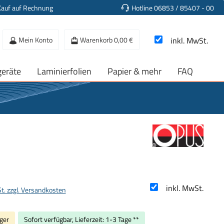
Kauf auf Rechnung
Hotline 06853 / 85407 - 00
Mein Konto
Warenkorb
0,00 €
inkl. MwSt.
geräte
Laminierfolien
Papier & mehr
FAQ
s:
inkl. MwSt.
St. zzgl. Versandkosten
ger
Sofort verfügbar, Lieferzeit: 1-3 Tage **