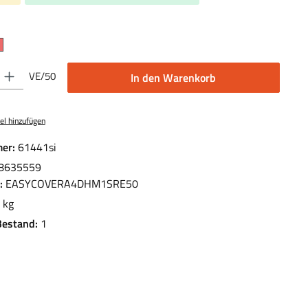
len
 Gib den gewünschten Wert ein oder benutze die Schaltflächen um die Anzahl 
VE/50
In den Warenkorb
el hinzufügen
er:
61441si
8635559
.:
EASYCOVERA4DHM1SRE50
 kg
Bestand:
1