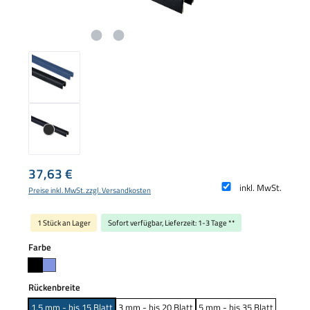
Regulärer Preis:
37,63 €
inkl. MwSt.
Preise inkl. MwSt. zzgl. Versandkosten
1 Stück an Lager
Sofort verfügbar, Lieferzeit: 1-3 Tage **
auswählen
Farbe
auswählen
Rückenbreite
1,5 mm - bis 15 Blatt
3 mm - bis 20 Blatt
5 mm - bis 35 Blatt