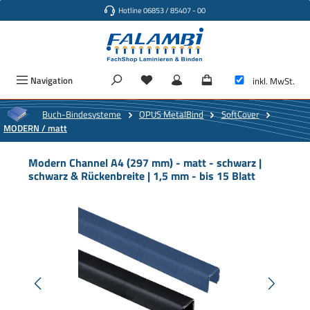
Hotline 06853 / 85407 - 00
Zum Hauptinhalt springen
Navigation
inkl. MwSt.
Buch-Bindesysteme
OPUS MetalBind
SoftCover
MODERN / matt
Modern Channel A4 (297 mm) - matt - schwarz |
schwarz & Rückenbreite | 1,5 mm - bis 15 Blatt
Bildergalerie überspringen