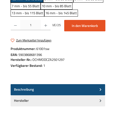
7 mm - bis 55 Blatt
10 mm - bis 85 Blatt
13 mm - bis 115 Blatt
16 mm - bis 145 Blatt
Produkt Anzahl: Gib den gewünschten Wert ein oder benutze die Schaltflächen um die 
VE/25
In den Warenkorb
Zum Merkzettel hinzufügen
Produktnummer:
61001sw
EAN:
5903868681396
Hersteller-Nr.:
OCHMODCZA2501297
Verfügbarer Bestand:
1
Beschreibung
Hersteller