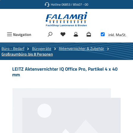
Hotline 06853 / 85407 - 00
Zum Hauptinhalt springen
Navigation
inkl. MwSt.
Büro - Bedarf
Bürogeräte
Aktenvernichter & Zubehör
Großraumbüro: bis 8 Personen
LEITZ Aktenvernichter IQ Office Pro, Partikel 4 x 40
mm
Bildergalerie überspringen