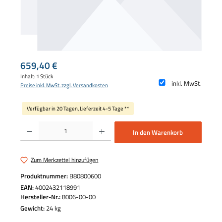
Regulärer Preis:
659,40 €
Inhalt:
1 Stück
inkl. MwSt.
Preise inkl. MwSt. zzgl. Versandkosten
Verfügbar in 20 Tagen, Lieferzeit 4-5 Tage **
Produkt Anzahl: Gib den gewünschten Wert ein oder benutze die Schaltflächen um die 
In den Warenkorb
Zum Merkzettel hinzufügen
Produktnummer:
B80800600
EAN:
4002432118991
Hersteller-Nr.:
8006-00-00
Gewicht:
24 kg