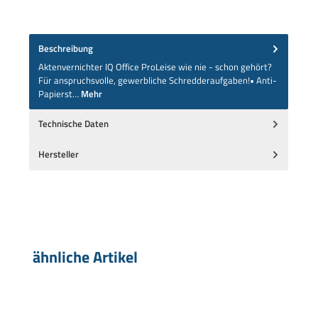
Beschreibung
Aktenvernichter IQ Office ProLeise wie nie - schon gehört?
Für anspruchsvolle, gewerbliche Schredderaufgaben!• Anti-
Papierst…
Mehr
Technische Daten
Hersteller
Produktgalerie überspringen
ähnliche Artikel