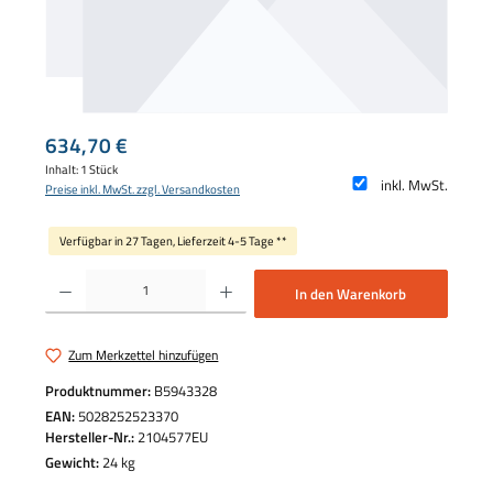
Regulärer Preis:
634,70 €
Inhalt:
1 Stück
inkl. MwSt.
Preise inkl. MwSt. zzgl. Versandkosten
Verfügbar in 27 Tagen, Lieferzeit 4-5 Tage **
Produkt Anzahl: Gib den gewünschten Wert ein oder benutze die Schaltflächen um die 
In den Warenkorb
Zum Merkzettel hinzufügen
Produktnummer:
B5943328
EAN:
5028252523370
Hersteller-Nr.:
2104577EU
Gewicht:
24 kg