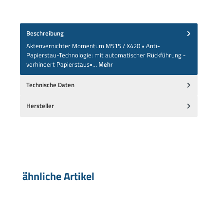
Beschreibung
Aktenvernichter Momentum M515 / X420 • Anti-
Papierstau-Technologie: mit automatischer Rückführung -
verhindert Papierstaus•…
Mehr
Technische Daten
Hersteller
Produktgalerie überspringen
ähnliche Artikel