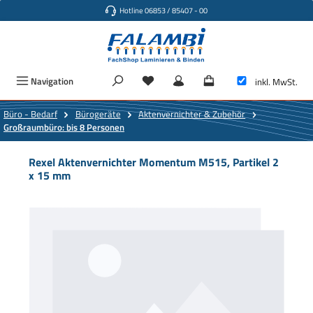
Hotline 06853 / 85407 - 00
Zum Hauptinhalt springen
Navigation
inkl. MwSt.
Büro - Bedarf
Bürogeräte
Aktenvernichter & Zubehör
Großraumbüro: bis 8 Personen
Rexel Aktenvernichter Momentum M515, Partikel 2
x 15 mm
Bildergalerie überspringen