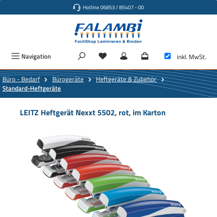
Hotline 06853 / 85407 - 00
Zum Hauptinhalt springen
Navigation
inkl. MwSt.
Büro - Bedarf
Bürogeräte
Heftgeräte & Zubehör
Standard-Heftgeräte
LEITZ Heftgerät Nexxt 5502, rot, im Karton
Bildergalerie überspringen