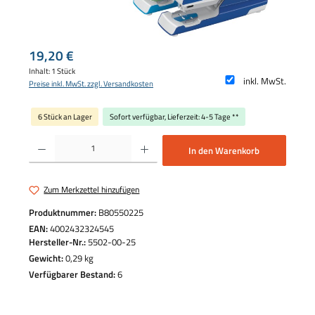
Regulärer Preis:
19,20 €
Inhalt:
1 Stück
inkl. MwSt.
Preise inkl. MwSt. zzgl. Versandkosten
6 Stück an Lager
Sofort verfügbar, Lieferzeit: 4-5 Tage **
Produkt Anzahl: Gib den gewünschten Wert ein oder benutze die Schaltflächen um die 
In den Warenkorb
Zum Merkzettel hinzufügen
Produktnummer:
B80550225
EAN:
4002432324545
Hersteller-Nr.:
5502-00-25
Gewicht:
0,29 kg
Verfügbarer Bestand:
6