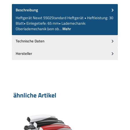
Beschreibung
Heftgerät Nexxt 5502Standard Heftgerät • Heftleistung: 30
Blatt• Einlegetiefe: 65 mm• Lademechanik:
Oberlademechanik (von ob…
Mehr
Technische Daten
Hersteller
Produktgalerie überspringen
ähnliche Artikel