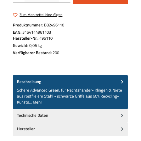
Zum Merkzettel hinzufügen
Produktnummer:
B82496110
EAN:
3154144961103
Hersteller-Nr.:
496110
Gewicht:
0,06 kg
Verfügbarer Bestand:
200
Beschreibung
Schere Advanced Green, für Rechtshänder• Klingen & Niete
aus rostfreiem Stahl • schwarze Griffe aus 60% Recycling-
Kunsts…
Mehr
Technische Daten
Hersteller