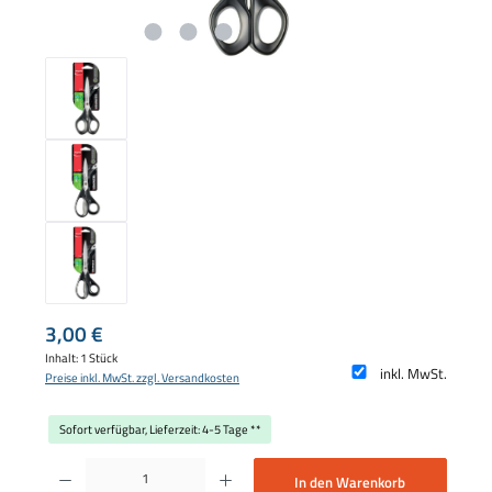
Regulärer Preis:
3,00 €
Inhalt:
1 Stück
inkl. MwSt.
Preise inkl. MwSt. zzgl. Versandkosten
Sofort verfügbar, Lieferzeit: 4-5 Tage **
Produkt Anzahl: Gib den gewünschten Wert ein oder benutze die Schaltflächen um die 
In den Warenkorb