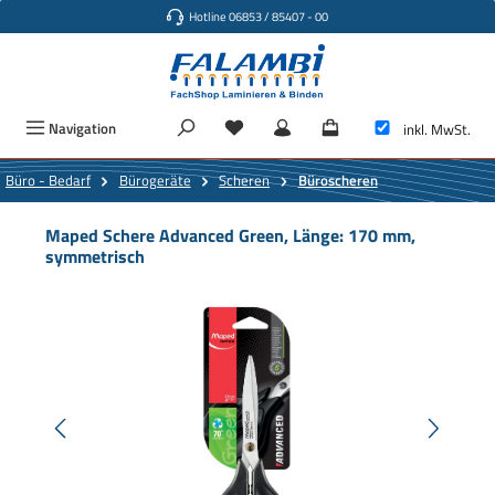
Hotline 06853 / 85407 - 00
Zum Hauptinhalt springen
Navigation
inkl. MwSt.
Büro - Bedarf
Bürogeräte
Scheren
Büroscheren
Maped Schere Advanced Green, Länge: 170 mm,
symmetrisch
Bildergalerie überspringen