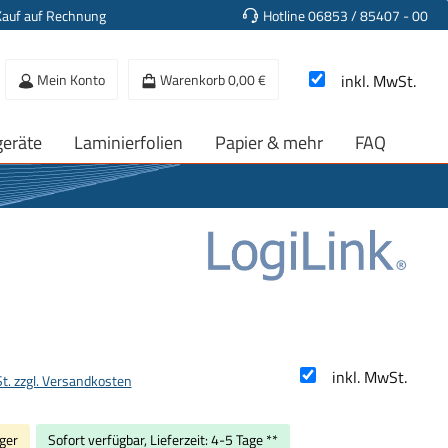
Kauf auf Rechnung
Hotline 06853 / 85407 - 00
Mein Konto
Warenkorb
0,00 €
inkl. MwSt.
geräte
Laminierfolien
Papier & mehr
FAQ
s:
inkl. MwSt.
St. zzgl. Versandkosten
ger
Sofort verfügbar, Lieferzeit: 4-5 Tage **