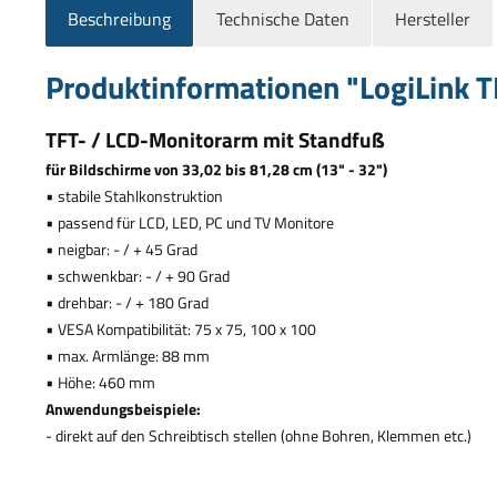
Beschreibung
Technische Daten
Hersteller
Produktinformationen "LogiLink 
TFT- / LCD-Monitorarm mit Standfu
ß
f
ü
r Bildschirme von 33,02 bis 81,28 cm (13" - 32")
•
stabile Stahlkonstruktion
•
passend f
ü
r LCD, LED, PC und TV Monitore
•
neigbar: - / + 45 Grad
•
schwenkbar: - / + 90 Grad
•
drehbar: - / + 180 Grad
•
VESA Kompatibilit
ä
t: 75 x 75, 100 x 100
•
max. Arml
ä
nge: 88 mm
•
H
ö
he: 460 mm
Anwendungsbeispiele:
- direkt auf den Schreibtisch stellen (ohne Bohren, Klemmen etc.)