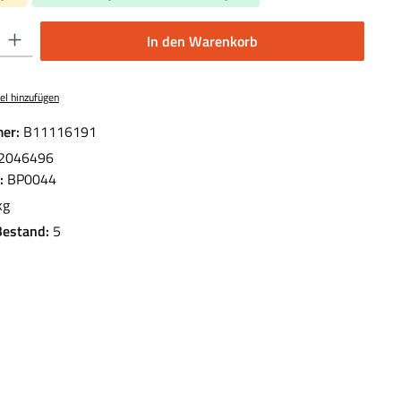
 Gib den gewünschten Wert ein oder benutze die Schaltflächen um die Anzahl 
In den Warenkorb
el hinzufügen
er:
B11116191
2046496
.:
BP0044
kg
Bestand:
5