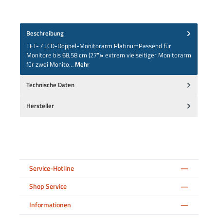
Beschreibung
TFT- / LCD-Doppel-Monitorarm PlatinumPassend für
Monitore bis 68,58 cm (27")• extrem vielseitiger Monitorarm
für zwei Monito…
Mehr
Technische Daten
Hersteller
Service-Hotline
Shop Service
Informationen