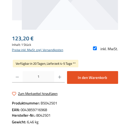
Regulärer Preis:
123,20 €
Inhalt:
1 Stück
inkl. MwSt.
Preise inkl. MwSt. zzgl. Versandkosten
Verfügbar in 20 Tagen, Lieferzeit 4-5 Tage **
Produkt Anzahl: Gib den gewünschten Wert ein oder benutze die Schaltflächen um die 
In den Warenkorb
Zum Merkzettel hinzufügen
Produktnummer:
B5042501
EAN:
0043859716968
Hersteller-Nr.:
8042501
Gewicht:
6,46 kg