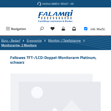
Hotline 06853 / 85407 - 00
Zum Hauptinhalt springen
Navigation
inkl. MwSt.
Büro - Bedarf
Ergonomie
Monitor- / Telefonarme
Monitorarme, 2 Monitore
Fellowes TFT-/LCD-Doppel-Monitorarm Platinum,
schwarz
Bildergalerie überspringen