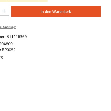
 Gib den gewünschten Wert ein oder benutze die Schaltflächen um die Anzahl 
In den Warenkorb
el hinzufügen
er:
B11116369
2048001
.:
BP0052
kg