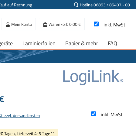
Kauf auf Rechnung
Hotline 06853 / 85407 - 00
Mein Konto
Warenkorb
0,00 €
inkl. MwSt.
geräte
Laminierfolien
Papier & mehr
FAQ
s:
€
inkl. MwSt.
St. zzgl. Versandkosten
20 Tagen, Lieferzeit 4-5 Tage **