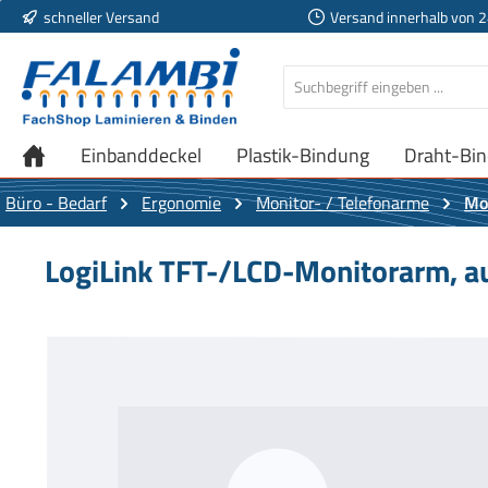
schneller Versand
Versand innerhalb von 
 Hauptinhalt springen
Zur Suche springen
Zur Hauptnavigation springen
Einbanddeckel
Plastik-Bindung
Draht-Bi
Büro - Bedarf
Ergonomie
Monitor- / Telefonarme
Mo
LogiLink TFT-/LCD-Monitorarm, au
Bildergalerie überspringen