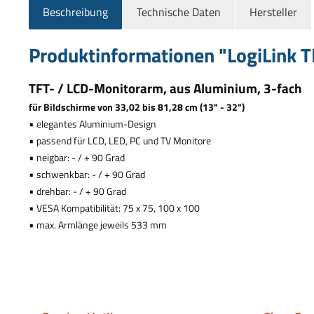
Beschreibung
Technische Daten
Hersteller
Produktinformationen "LogiLink T
TFT- / LCD-Monitorarm, aus Aluminium, 3-fach
f
ü
r Bildschirme von 33,02 bis 81,28 cm (13" - 32")
•
elegantes Aluminium-Design
•
passend f
ü
r LCD, LED, PC und TV Monitore
•
neigbar: - / + 90 Grad
•
schwenkbar: - / + 90 Grad
•
drehbar: - / + 90 Grad
•
VESA Kompatibilit
ä
t: 75 x 75, 100 x 100
•
max. Arml
ä
nge jeweils 533 mm