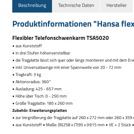
Beschreibung
Technische Daten
Hersteller
Produktinformationen "Hansa fle
Flexibler Telefonschwenkarm TSA5020
•
aus Kunststoff
•
in drei Stufen h
ö
henverstellbar
•
die Tragplatte l
ä
sst sich quer oder l
ä
ngs montieren und mit dem Erw
•
inkl. Universalzwinge mit einer Spannweite von 20 - 72 mm
•
Tragkraft: 3 kg
•
Aktionsradius: 360
°
•
Ausladung: 425 - 657 mm
•
H
ö
he
ü
ber Tisch: 0 - 250 mm
•
Gr
ö
ß
e Tragplatte: 185 x 260 mm
Zubeh
ö
r: Erweiterungsplatten
•
zur Vergr
ö
ß
erung der Tragplatte auf 260 x 272 mm oder 260 x 35
•
•
•
aus Kunststoff
Ma
ß
e: (B)258 x (T)95 x (H)15 mm
VE = 2 St
ü
ck