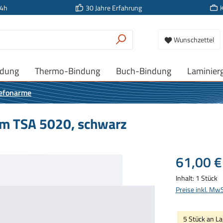
24h
30 Jahre Erfahrung
Wunschzettel
ndung
Thermo-Bindung
Buch-Bindung
Laminier
lefonarme
rm TSA 5020, schwarz
Regulärer Prei
61,00 €
Inhalt:
1 Stück
Preise inkl. Mw
5 Stück an La