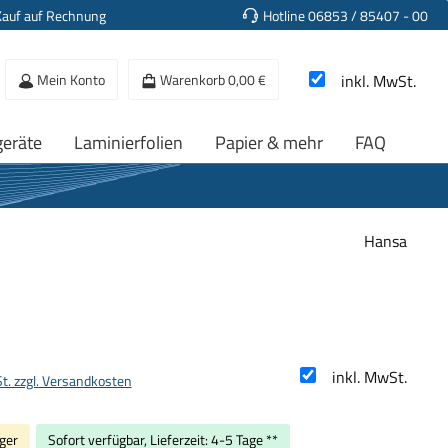
Kauf auf Rechnung
Hotline 06853 / 85407 - 00
Mein Konto
Warenkorb
0,00 €
inkl. MwSt.
geräte
Laminierfolien
Papier & mehr
FAQ
Hansa
s:
inkl. MwSt.
St. zzgl. Versandkosten
ger
Sofort verfügbar, Lieferzeit: 4-5 Tage **