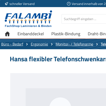
schneller Versand
Versand innerhalb von 
 Hauptinhalt springen
Zur Suche springen
Zur Hauptnavigation springen
Einbanddeckel
Plastik-Bindung
Draht-Bi
Büro - Bedarf
Ergonomie
Monitor- / Telefonarme
Te
Hansa flexibler Telefonschwenka
Bildergalerie überspringen