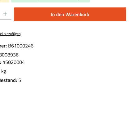
 Gib den gewünschten Wert ein oder benutze die Schaltflächen um die Anzahl 
In den Warenkorb
el hinzufügen
er:
B61000246
8008936
.:
h5020004
 kg
Bestand:
5