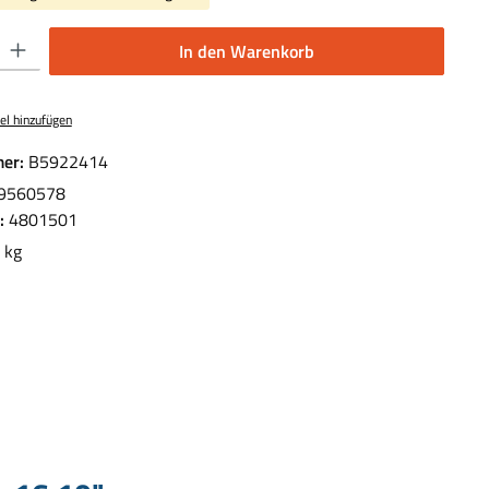
 Gib den gewünschten Wert ein oder benutze die Schaltflächen um die Anzahl 
In den Warenkorb
el hinzufügen
er:
B5922414
9560578
.:
4801501
 kg