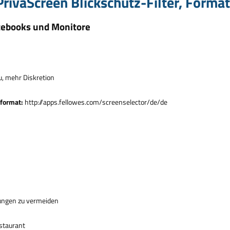
rivaScreen Blickschutz-Filter, Format
tebooks und Monitore
u, mehr Diskretion
mformat:
http://apps.fellowes.com/screenselector/de/de
zungen zu vermeiden
estaurant