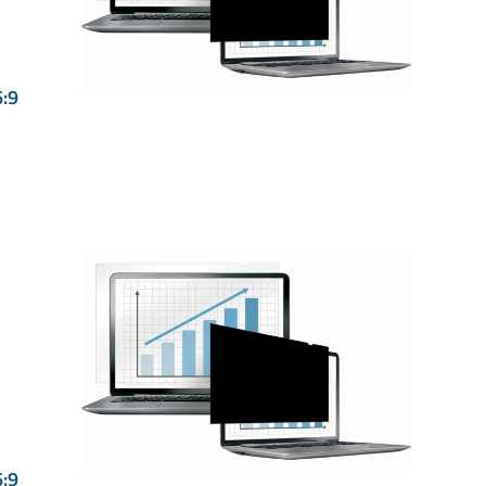
6:9
6:9