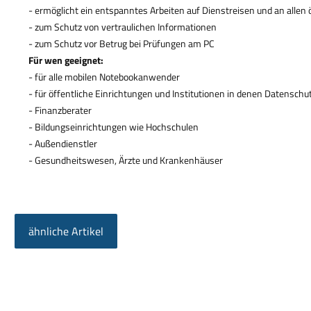
- erm
ö
glicht ein entspanntes Arbeiten auf Dienstreisen und an allen
- zum Schutz von vertraulichen Informationen
- zum Schutz vor Betrug bei Pr
ü
fungen am PC
F
ü
r wen geeignet:
- f
ü
r alle mobilen Notebookanwender
- f
ü
r
ö
ffentliche Einrichtungen und Institutionen in denen Datenschutz
- Finanzberater
- Bildungseinrichtungen wie Hochschulen
- Au
ß
endienstler
- Gesundheitswesen,
Ä
rzte und Krankenh
ä
user
ähnliche Artikel
Produktgalerie überspringen