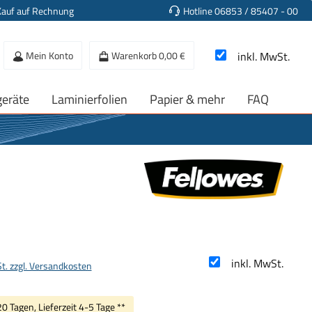
Kauf auf Rechnung
Hotline 06853 / 85407 - 00
Mein Konto
Warenkorb
0,00 €
inkl. MwSt.
geräte
Laminierfolien
Papier & mehr
FAQ
s:
inkl. MwSt.
St. zzgl. Versandkosten
20 Tagen, Lieferzeit 4-5 Tage **