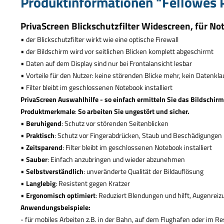
Produktinformationen "Fellowes P
PrivaScreen Blickschutzfilter Widescreen, f
ü
r No
•
der Blickschutzfilter wirkt wie eine optische Firewall
•
der Bildschirm wird vor seitlichen Blicken komplett abgeschirmt
•
Daten auf dem Display sind nur bei Frontalansicht lesbar
•
Vorteile f
ü
r den Nutzer: keine st
ö
renden Blicke mehr, kein Datenkla
•
Filter bleibt im geschlossenen Notebook installiert
PrivaScreen Auswahlhilfe - so einfach ermitteln Sie das Bildschir
Produktmerkmale
:
So arbeiten Sie ungest
ö
rt und sicher.
•
Beruhigend
: Schutz vor st
ö
renden Seitenblicken
•
Praktisch
: Schutz vor Fingerabdr
ü
cken, Staub und Besch
ä
digungen
•
Zeitsparend
: Filter bleibt im geschlossenen Notebook installiert
•
Sauber
: Einfach anzubringen und wieder abzunehmen
•
Selbstverst
ä
ndlich
: unver
ä
nderte Qualit
ä
t der Bildaufl
ö
sung
•
Langlebig
: Resistent gegen Kratzer
•
Ergonomisch optimiert
: Reduziert Blendungen und hilft, Augenrei
Anwendungsbeispiele:
- f
ü
r mobiles Arbeiten z.B. in der Bahn, auf dem Flughafen oder im R