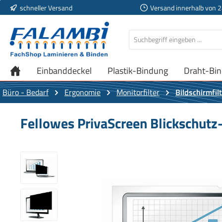
schneller Versand
Versand innerhalb von 
 Hauptinhalt springen
Zur Suche springen
Zur Hauptnavigation springen
Einbanddeckel
Plastik-Bindung
Draht-Bi
Büro - Bedarf
Ergonomie
Monitorfilter
Bildschirmfil
Fellowes PrivaScreen Blickschutz-
Bildergalerie überspringen