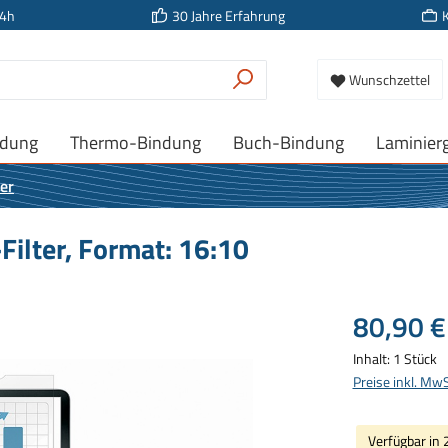
24h
30 Jahre Erfahrung
Wunschzettel
ndung
Thermo-Bindung
Buch-Bindung
Laminier
ter
Filter, Format: 16:10
Regulärer Prei
80,90 €
Inhalt:
1 Stück
Preise inkl. Mw
Verfügbar in 