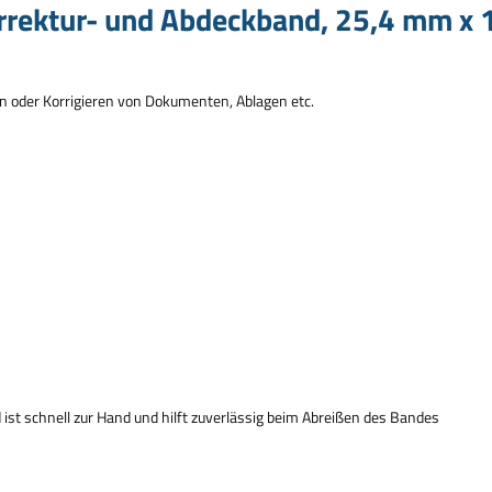
rrektur- und Abdeckband, 25,4 mm x 
n oder Korrigieren von Dokumenten, Ablagen etc.
st schnell zur Hand und hilft zuverl
ä
ssig beim Abrei
ß
en des Bandes