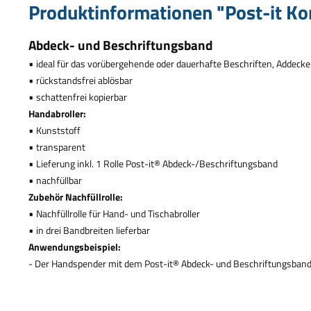
Produktinformationen "Post-it Ko
Abdeck- und Beschriftungsband
•
ideal f
ü
r das vor
ü
bergehende oder dauerhafte Beschriften, Addecke
•
r
ü
ckstandsfrei abl
ö
sbar
•
schattenfrei kopierbar
Handabroller:
•
Kunststoff
•
transparent
•
Lieferung inkl. 1 Rolle Post-it
®
Abdeck-/Beschriftungsband
•
nachf
ü
llbar
Zubeh
ö
r Nachf
ü
llrolle:
•
Nachf
ü
llrolle f
ü
r Hand- und Tischabroller
•
in drei Bandbreiten lieferbar
Anwendungsbeispiel:
- Der Handspender mit dem Post-it
®
Abdeck- und Beschriftungsband i