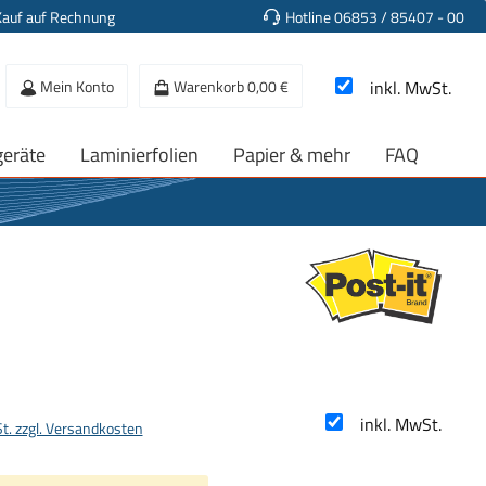
Kauf auf Rechnung
Hotline 06853 / 85407 - 00
Mein Konto
Warenkorb
0,00 €
inkl. MwSt.
geräte
Laminierfolien
Papier & mehr
FAQ
s:
inkl. MwSt.
St. zzgl. Versandkosten