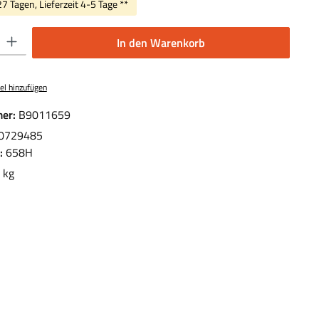
27 Tagen, Lieferzeit 4-5 Tage **
 Gib den gewünschten Wert ein oder benutze die Schaltflächen um die Anzahl 
In den Warenkorb
el hinzufügen
er:
B9011659
0729485
.:
658H
 kg