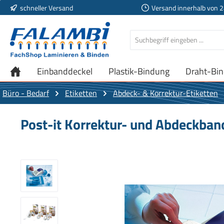
schneller Versand
Versand innerhalb von 
 Hauptinhalt springen
Zur Suche springen
Zur Hauptnavigation springen
Einbanddeckel
Plastik-Bindung
Draht-Bi
Büro - Bedarf
Etiketten
Abdeck- & Korrektur-Etiketten
Post-it Korrektur- und Abdeckban
Bildergalerie überspringen