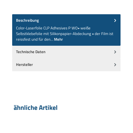
Beschreibung
Color-Laserfolie CLP Adhesives P WO• weiße
Selbstklebefolie mit Silikonpapier-Abdeckung • der Film ist
reissfest und für den…
Mehr
Technische Daten
Hersteller
Produktgalerie überspringen
ähnliche Artikel