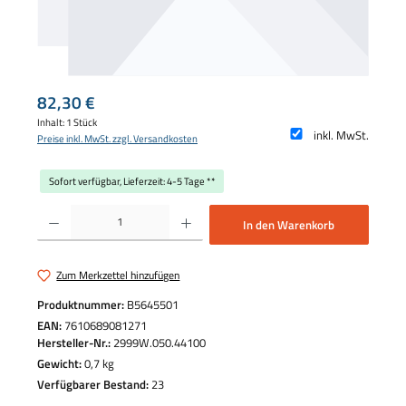
Regulärer Preis:
82,30 €
Inhalt:
1 Stück
inkl. MwSt.
Preise inkl. MwSt. zzgl. Versandkosten
Sofort verfügbar, Lieferzeit: 4-5 Tage **
Produkt Anzahl: Gib den gewünschten Wert ein oder benutze die Schaltflächen um die 
In den Warenkorb
Zum Merkzettel hinzufügen
Produktnummer:
B5645501
EAN:
7610689081271
Hersteller-Nr.:
2999W.050.44100
Gewicht:
0,7 kg
Verfügbarer Bestand:
23