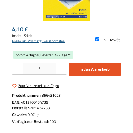
Regulärer Preis:
4,10 €
Inhalt:
1 Stück
inkl. MwSt.
Preise inkl. MwSt. zzgl. Versandkosten
Sofort verfügbar, Lieferzeit: 4-5 Tage **
Produkt Anzahl: Gib den gewünschten Wert ein oder benutze die Schaltflächen um die 
In den Warenkorb
Zum Merkzettel hinzufügen
Produktnummer:
B56431023
EAN:
4012700434739
Hersteller-Nr.:
434738
Gewicht:
0,07 kg
Verfügbarer Bestand:
200