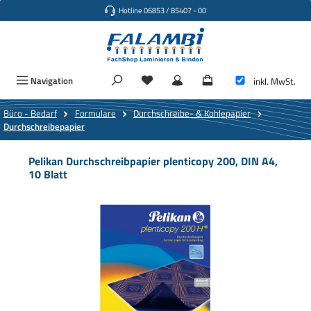
Hotline 06853 / 85407 - 00
Zum Hauptinhalt springen
Navigation
inkl. MwSt.
Büro - Bedarf
Formulare
Durchschreibe- & Kohlepapier
Durchschreibepapier
Pelikan Durchschreibpapier plenticopy 200, DIN A4,
10 Blatt
Bildergalerie überspringen