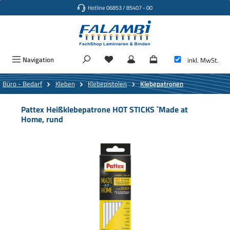
Hotline 06853 / 85407 - 00
Zum Hauptinhalt springen
Navigation
inkl. MwSt.
Büro - Bedarf
Kleben
Klebepistolen
Klebepatronen
Pattex Heißklebepatrone HOT STICKS `Made at
Home, rund
Bildergalerie überspringen