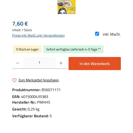
Regulärer Preis:
7,60 €
Inhalt:
1 Stück
inkl. MwSt.
Preise inkl. MwSt. zzgl. Versandkosten
5 Stück an Lager
Sofort verfügbar, Lieferzeit: 4-5 Tage **
Produkt Anzahl: Gib den gewünschten Wert ein oder benutze die Schaltflächen um die 
In den Warenkorb
Zum Merkzettel hinzufügen
Produktnummer:
B56071171
EAN:
4015000435383
Hersteller-Nr.:
PMHHS
Gewicht:
0,25 kg
Verfügbarer Bestand:
5