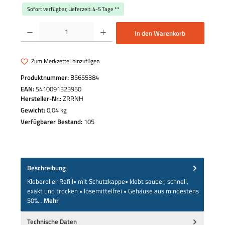
Sofort verfügbar, Lieferzeit: 4-5 Tage **
Produkt Anzahl: Gib den gewünschten Wert ein oder benutze die Schaltflächen um die 
In den Warenkorb
Zum Merkzettel hinzufügen
Produktnummer:
B5655384
EAN:
5410091323950
Hersteller-Nr.:
ZRRNH
Gewicht:
0,04 kg
Verfügbarer Bestand:
105
Beschreibung
Kleberoller Refill• mit Schutzkappe• klebt sauber, schnell,
exakt und trocken • lösemittelfrei • Gehäuse aus mindestens
50%…
Mehr
Technische Daten