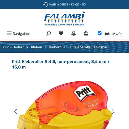
Hotline 06853 / 85407 - 00
Zum Hauptinhalt springen
Navigation
inkl. MwSt.
Büro - Bedarf
Kleben
Kleberoller
Kleberoller, ablösbar
Pritt Kleberoller Refill, non-permanent, 8,4 mm x
16,0 m
Bildergalerie überspringen