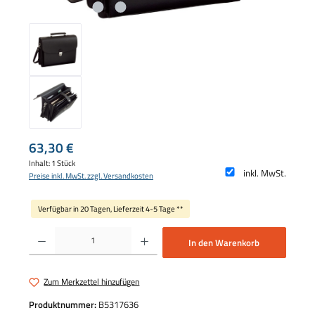
Regulärer Preis:
63,30 €
Inhalt:
1 Stück
inkl. MwSt.
Preise inkl. MwSt. zzgl. Versandkosten
Verfügbar in 20 Tagen, Lieferzeit 4-5 Tage **
Produkt Anzahl: Gib den gewünschten Wert ein oder benutze die Schaltflächen um die 
In den Warenkorb
Zum Merkzettel hinzufügen
Produktnummer:
B5317636