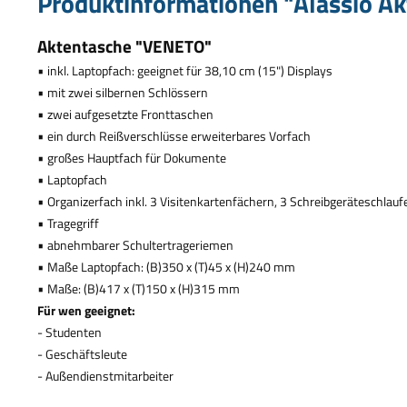
Produktinformationen "Alassio Ak
Aktentasche "VENETO"
•
inkl. Laptopfach: geeignet f
ü
r 38,10 cm (15") Displays
•
mit zwei silbernen Schl
ö
ssern
•
zwei aufgesetzte Fronttaschen
•
ein durch Rei
ß
verschl
ü
sse erweiterbares Vorfach
•
gro
ß
es Hauptfach f
ü
r Dokumente
•
Laptopfach
•
Organizerfach inkl. 3 Visitenkartenf
ä
chern, 3 Schreibger
ä
teschlauf
•
Tragegriff
•
abnehmbarer Schultertrageriemen
•
Ma
ß
e Laptopfach: (B)350 x (T)45 x (H)240 mm
•
Ma
ß
e: (B)417 x (T)150 x (H)315 mm
F
ü
r wen geeignet:
- Studenten
- Gesch
ä
ftsleute
- Au
ß
endienstmitarbeiter