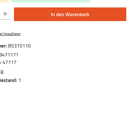
 Gib den gewünschten Wert ein oder benutze die Schaltflächen um die Anzahl 
In den Warenkorb
el hinzufügen
er:
B5315110
8471171
.:
47117
kg
Bestand:
1