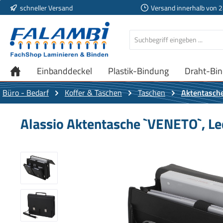
schneller Versand
Versand innerhalb von 
 Hauptinhalt springen
Zur Suche springen
Zur Hauptnavigation springen
Einbanddeckel
Plastik-Bindung
Draht-Bi
Büro - Bedarf
Koffer & Taschen
Taschen
Aktentasch
Alassio Aktentasche `VENETO`, Le
Bildergalerie überspringen