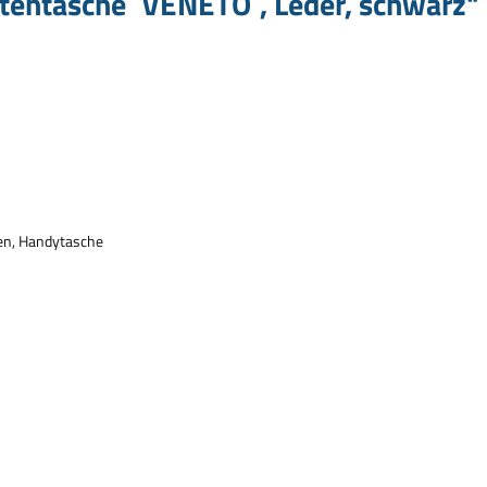
tentasche `VENETO`, Leder, schwarz"
en, Handytasche