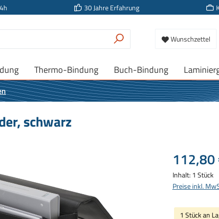
24h
30 Jahre Erfahrung
Wunschzettel
ndung
Thermo-Bindung
Buch-Bindung
Laminier
en
der, schwarz
Regulärer Prei
112,80 
Inhalt:
1 Stück
Preise inkl. Mw
1 Stück an La