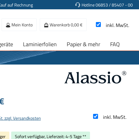
Kauf auf Rechnung
Hotline 06853 / 85407 - 00
Mein Konto
Warenkorb
0,00 €
inkl. MwSt.
geräte
Laminierfolien
Papier & mehr
FAQ
s:
€
inkl. MwSt.
St. zzgl. Versandkosten
ger
Sofort verfügbar, Lieferzeit: 4-5 Tage **