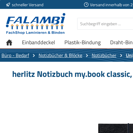
schneller Versand
Versand innerhalb von 
 Hauptinhalt springen
Zur Suche springen
Zur Hauptnavigation springen
Einbanddeckel
Plastik-Bindung
Draht-Bi
Büro - Bedarf
Notizbücher & Blöcke
Notizbücher
Uni
herlitz Notizbuch my.book classic,
Bildergalerie überspringen