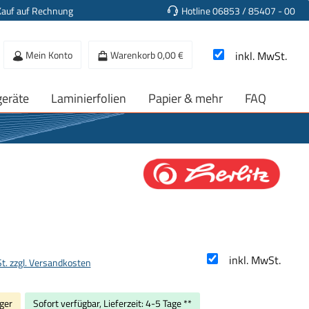
Kauf auf Rechnung
Hotline 06853 / 85407 - 00
Mein Konto
Warenkorb
0,00 €
inkl. MwSt.
geräte
Laminierfolien
Papier & mehr
FAQ
s:
inkl. MwSt.
St. zzgl. Versandkosten
ger
Sofort verfügbar, Lieferzeit: 4-5 Tage **