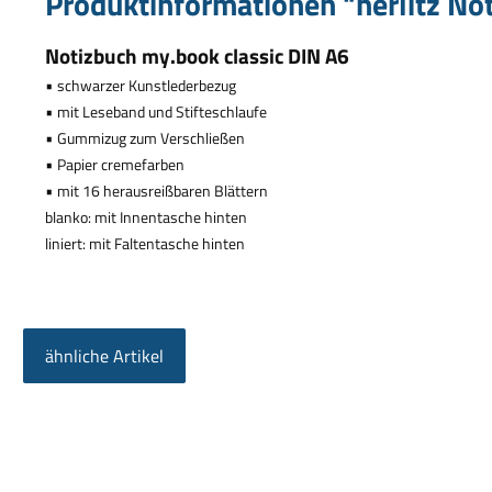
Produktinformationen "herlitz Not
Notizbuch my.book classic DIN A6
•
schwarzer Kunstlederbezug
•
mit Leseband und Stifteschlaufe
•
Gummizug zum Verschlie
ß
en
•
Papier cremefarben
•
mit 16 herausrei
ß
baren Bl
ä
ttern
blanko: mit Innentasche hinten
liniert: mit Faltentasche hinten
ähnliche Artikel
Produktgalerie überspringen