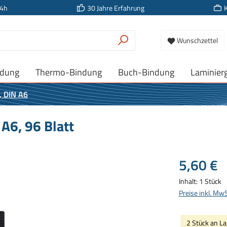
24h
30 Jahre Erfahrung
Wunschzettel
ndung
Thermo-Bindung
Buch-Bindung
Laminier
, DIN A6
 A6, 96 Blatt
Regulärer Prei
5,60 €
Inhalt:
1 Stück
Preise inkl. Mw
2 Stück an La