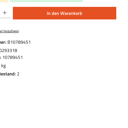
 Gib den gewünschten Wert ein oder benutze die Schaltflächen um die Anzahl 
In den Warenkorb
el hinzufügen
er:
B10789451
0293318
.:
10789451
 kg
Bestand:
2