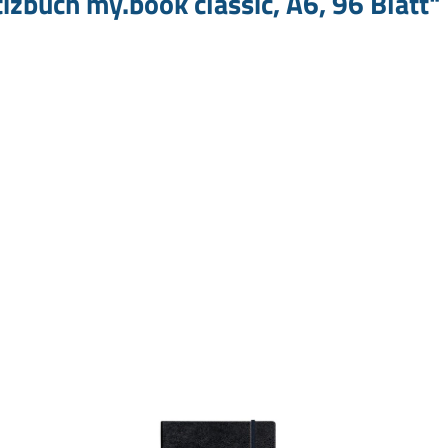
izbuch my.book classic, A6, 96 Blatt"