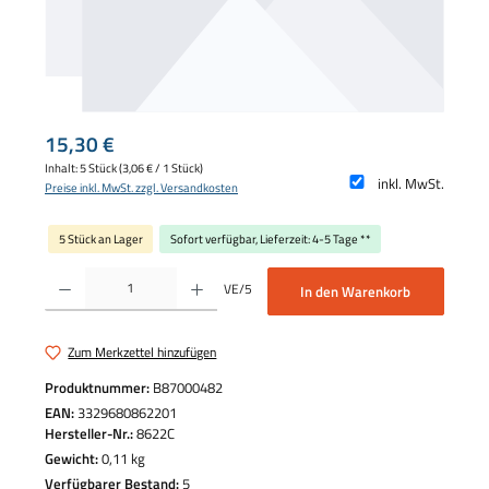
Regulärer Preis:
15,30 €
Inhalt:
5 Stück
(3,06 € / 1 Stück)
inkl. MwSt.
Preise inkl. MwSt. zzgl. Versandkosten
5 Stück an Lager
Sofort verfügbar, Lieferzeit: 4-5 Tage **
Produkt Anzahl: Gib den gewünschten Wert ein oder benutze die Schaltflächen um die 
VE/5
In den Warenkorb
Zum Merkzettel hinzufügen
Produktnummer:
B87000482
EAN:
3329680862201
Hersteller-Nr.:
8622C
Gewicht:
0,11 kg
Verfügbarer Bestand:
5