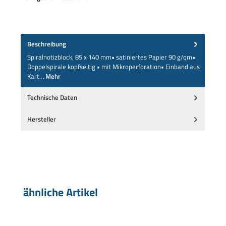
Beschreibung
Spiralnotizblock, 85 x 140 mm• satiniertes Papier 90 g/qm•
Doppelspirale kopfseitig • mit Mikroperforation• Einband aus
Kart…
Mehr
Technische Daten
Hersteller
Produktgalerie überspringen
ähnliche Artikel