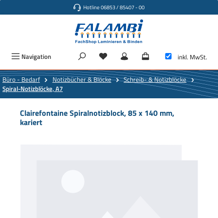
Hotline 06853 / 85407 - 00
Zum Hauptinhalt springen
Navigation
inkl. MwSt.
Büro - Bedarf
Notizbücher & Blöcke
Schreib- & Notizblöcke
Spiral-Notizblöcke, A7
Clairefontaine Spiralnotizblock, 85 x 140 mm,
kariert
Bildergalerie überspringen