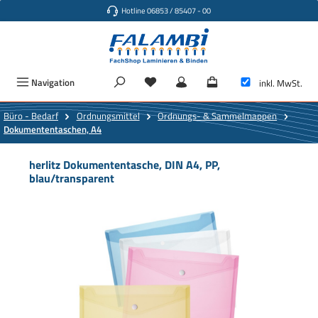
Hotline 06853 / 85407 - 00
Zum Hauptinhalt springen
Navigation
inkl. MwSt.
Büro - Bedarf
Ordnungsmittel
Ordnungs- & Sammelmappen
Dokumententaschen, A4
herlitz Dokumententasche, DIN A4, PP,
blau/transparent
Bildergalerie überspringen