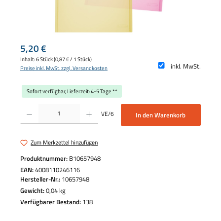
Regulärer Preis:
5,20 €
Inhalt:
6 Stück
(0,87 € / 1 Stück)
inkl. MwSt.
Preise inkl. MwSt. zzgl. Versandkosten
Sofort verfügbar, Lieferzeit: 4-5 Tage **
Produkt Anzahl: Gib den gewünschten Wert ein oder benutze die Schaltflächen um die 
VE/6
In den Warenkorb
Zum Merkzettel hinzufügen
Produktnummer:
B10657948
EAN:
4008110246116
Hersteller-Nr.:
10657948
Gewicht:
0,04 kg
Verfügbarer Bestand:
138