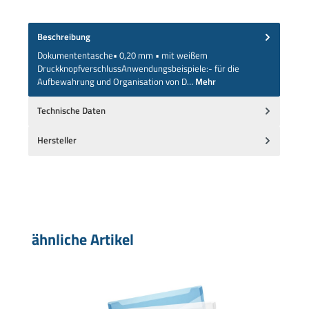
Beschreibung
Dokumententasche• 0,20 mm • mit weißem
DruckknopfverschlussAnwendungsbeispiele:- für die
Aufbewahrung und Organisation von D…
Mehr
Technische Daten
Hersteller
Produktgalerie überspringen
ähnliche Artikel