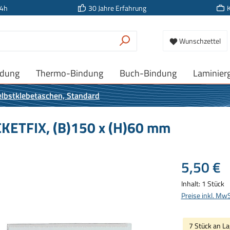
24h
30 Jahre Erfahrung
Wunschzettel
ndung
Thermo-Bindung
Buch-Bindung
Laminier
elbstklebetaschen, Standard
KETFIX, (B)150 x (H)60 mm
Regulärer Prei
5,50 €
Inhalt:
1 Stück
Preise inkl. Mw
7 Stück an La