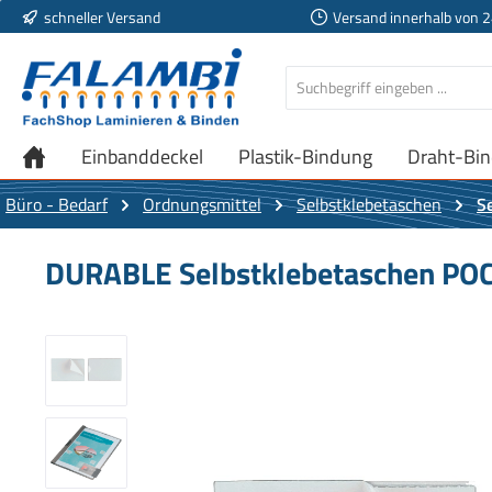
schneller Versand
Versand innerhalb von 
 Hauptinhalt springen
Zur Suche springen
Zur Hauptnavigation springen
Einbanddeckel
Plastik-Bindung
Draht-Bi
Büro - Bedarf
Ordnungsmittel
Selbstklebetaschen
S
DURABLE Selbstklebetaschen POC
Bildergalerie überspringen