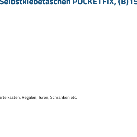
Selbstklebetaschen POCKETFIX, (B)1
arteik
ä
sten, Regalen, T
ü
ren, Schr
ä
nken etc.