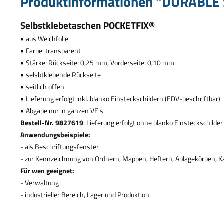
Produktinformationen "DURABLE 
Selbstklebetaschen POCKETFIX
®
•
aus Weichfolie
•
Farbe: transparent
•
St
ä
rke: R
ü
ckseite: 0,25 mm, Vorderseite: 0,10 mm
•
selsbtklebende R
ü
ckseite
•
seitlich offen
•
Lieferung erfolgt inkl. blanko Einsteckschildern (EDV-beschriftbar)
•
Abgabe nur in ganzen VE's
Bestell-Nr. 9827619
: Lieferung erfolgt ohne blanko Einsteckschilder
Anwendungsbeispiele:
- als Beschriftungsfenster
- zur Kennzeichnung von Ordnern, Mappen, Heftern, Ablagek
ö
rben, K
F
ü
r wen geeignet:
- Verwaltung
- industrieller Bereich, Lager und Produktion