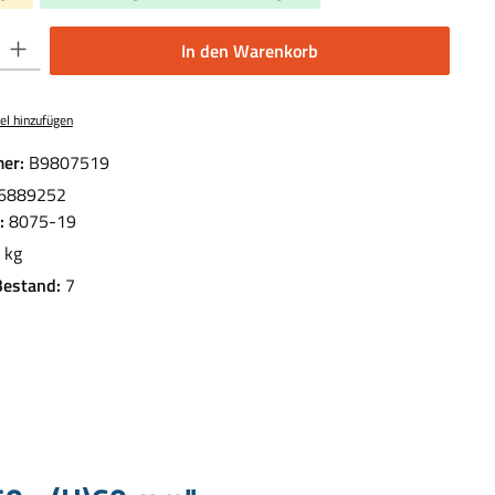
 Gib den gewünschten Wert ein oder benutze die Schaltflächen um die Anzahl 
In den Warenkorb
el hinzufügen
er:
B9807519
6889252
.:
8075-19
 kg
Bestand:
7