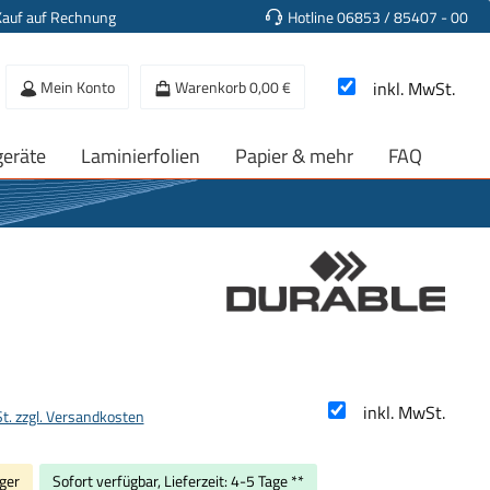
Kauf auf Rechnung
Hotline 06853 / 85407 - 00
Mein Konto
Warenkorb
0,00 €
inkl. MwSt.
geräte
Laminierfolien
Papier & mehr
FAQ
s:
inkl. MwSt.
St. zzgl. Versandkosten
ger
Sofort verfügbar, Lieferzeit: 4-5 Tage **