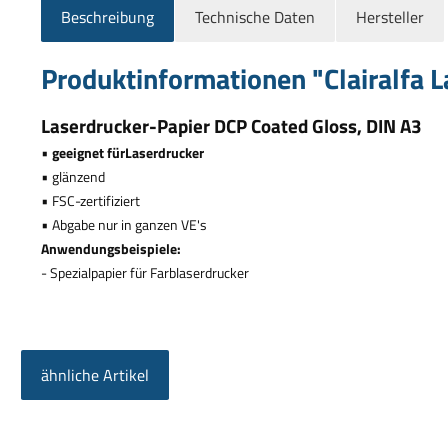
Beschreibung
Technische Daten
Hersteller
Produktinformationen "Clairalfa 
Laserdrucker-Papier DCP Coated Gloss, DIN A3
•
geeignet f
ü
rLaserdrucker
•
gl
ä
nzend
•
FSC-zertifiziert
•
Abgabe nur in ganzen VE's
Anwendungsbeispiele:
- Spezialpapier f
ü
r Farblaserdrucker
ähnliche Artikel
Produktgalerie überspringen