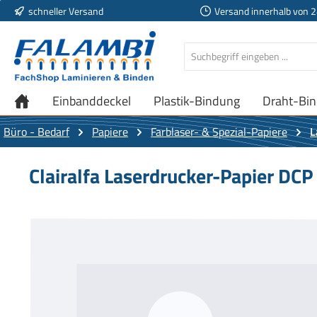
schneller Versand
Versand innerhalb von 
 Hauptinhalt springen
Zur Suche springen
Zur Hauptnavigation springen
Einbanddeckel
Plastik-Bindung
Draht-Bi
Büro - Bedarf
Papiere
Farblaser- & Spezial-Papiere
L
Clairalfa Laserdrucker-Papier DCP
Bildergalerie überspringen