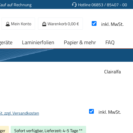
Kauf auf Rechnung
Hotline 06853 / 85407 - 00
Mein Konto
Warenkorb
0,00 €
inkl. MwSt.
geräte
Laminierfolien
Papier & mehr
FAQ
Clairalfa
s:
inkl. MwSt.
St. zzgl. Versandkosten
ger
Sofort verfügbar, Lieferzeit: 4-5 Tage **