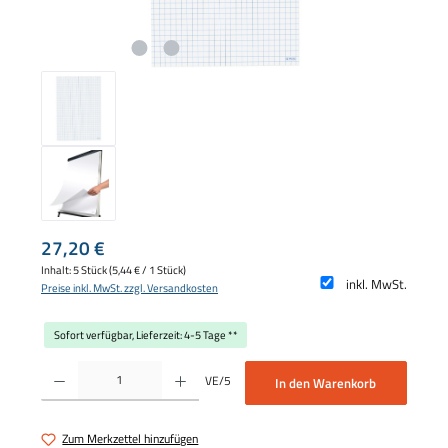
Regulärer Preis:
27,20 €
Inhalt:
5 Stück
(5,44 € / 1 Stück)
inkl. MwSt.
Preise inkl. MwSt. zzgl. Versandkosten
Sofort verfügbar, Lieferzeit: 4-5 Tage **
Produkt Anzahl: Gib den gewünschten Wert ein oder benutze die Schaltflächen um die 
VE/5
In den Warenkorb
Zum Merkzettel hinzufügen