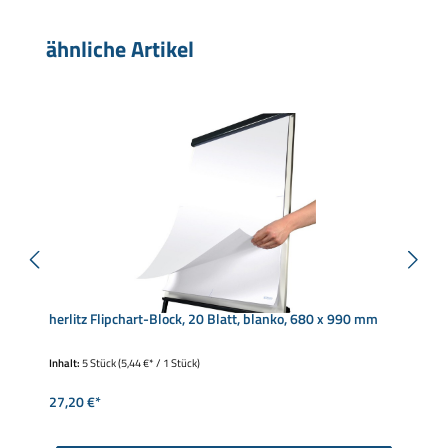
Produktgalerie überspringen
ähnliche Artikel
herlitz Flipchart-Block, 20 Blatt, blanko, 680 x 990 mm
Inhalt:
5 Stück
(5,44 €* / 1 Stück)
27,20 €*