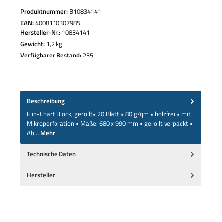
Produktnummer:
B10834141
EAN:
4008110307985
Hersteller-Nr.:
10834141
Gewicht:
1,2 kg
Verfügbarer Bestand:
235
Beschreibung
Flip-Chart Block, gerollt• 20 Blatt • 80 g/qm • holzfrei • mit
Mikroperforation • Maße: 680 x 990 mm • gerollt verpackt •
Ab…
Mehr
Technische Daten
Hersteller