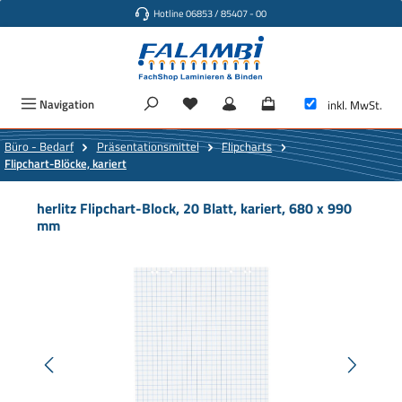
Hotline 06853 / 85407 - 00
Zum Hauptinhalt springen
Navigation
inkl. MwSt.
Büro - Bedarf
Präsentationsmittel
Flipcharts
Flipchart-Blöcke, kariert
herlitz Flipchart-Block, 20 Blatt, kariert, 680 x 990
mm
Bildergalerie überspringen