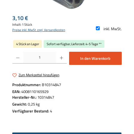
Regulärer Preis:
3,10 €
Inhalt:
1 Stück
inkl. MwSt.
Preise inkl. MwSt. zzgl. Versandkosten
4 Stück an Lager
Sofort verfügbar, Lieferzeit: 4-5 Tage **
Produkt Anzahl: Gib den gewünschten Wert ein oder benutze die Schaltflächen um die 
In den Warenkorb
Zum Merkzettel hinzufügen
Produktnummer:
B10314847
EAN:
4008110165929
Hersteller-Nr.:
10314847
Gewicht:
0,25 kg
Verfügbarer Bestand:
4