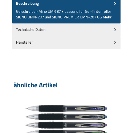
Beschreibung
Gelschreiber-Mine UMR 87 • passend für Gel-Tintenroller
SIGNO UMN-207 und SIGNO PREMIER UMN-207 GG
Mehr
Technische Daten
Hersteller
Produktgalerie überspringen
ähnliche Artikel