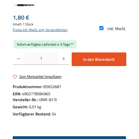
Regulärer Preis:
1,80 €
Inhalt:
1 Stück
inkl. MwSt.
Preise inkl. MwSt. zzgl. Versandkosten
Sofort verfügbar, Lieferzeit: 4-5 Tage **
Produkt Anzahl: Gib den gewünschten Wert ein oder benutze die Schaltflächen um die 
In den Warenkorb
Zum Merkzettel hinzufügen
Produktnummer:
B5652687
EAN:
4902778584965
Hersteller-Nr.:
UMR-87 R
Gewicht:
0,01 kg
Verfügbarer Bestand:
54