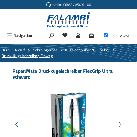
Hotline 06853 / 85407 - 00
Zum Hauptinhalt springen
Navigation
inkl. MwSt.
Büro - Bedarf
Schreibgeräte
Kugelschreiber & Zubehör
Druck-Kugelschreiber, Einweg
Paper:Mate Druckkugelschreiber FlexGrip Ultra,
schwarz
Bildergalerie überspringen