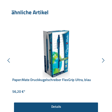
Produktgalerie überspringen
ähnliche Artikel
Paper:Mate Druckkugelschreiber FlexGrip Ultra, blau
56,20 €*
Details