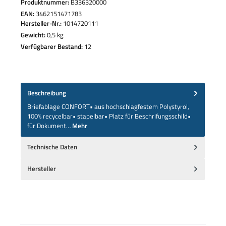
Produktnummer:
B336320000
EAN:
3462151471783
Hersteller-Nr.:
1014720111
Gewicht:
0,5 kg
Verfügbarer Bestand:
12
Beschreibung
Briefablage CONFORT• aus hochschlagfestem Polystyrol,
100% recycelbar• stapelbar• Platz für Beschrifungsschild•
für Dokument…
Mehr
Technische Daten
Hersteller