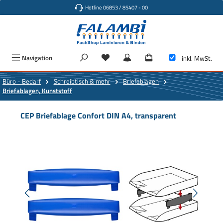
Hotline 06853 / 85407 - 00
Zum Hauptinhalt springen
Navigation
inkl. MwSt.
Büro - Bedarf
Schreibtisch & mehr
Briefablagen
Briefablagen, Kunststoff
CEP Briefablage Confort DIN A4, transparent
Bildergalerie überspringen