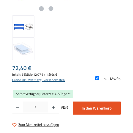
Regulärer Preis:
72,40 €
Inhalt:
6 Stück
(12,07 € / 1 Stück)
inkl. MwSt.
Preise inkl. MwSt. zzgl. Versandkosten
Sofort verfügbar, Lieferzeit: 4-5 Tage **
Produkt Anzahl: Gib den gewünschten Wert ein oder benutze die Schaltflächen um die 
VE/6
In den Warenkorb
Zum Merkzettel hinzufügen