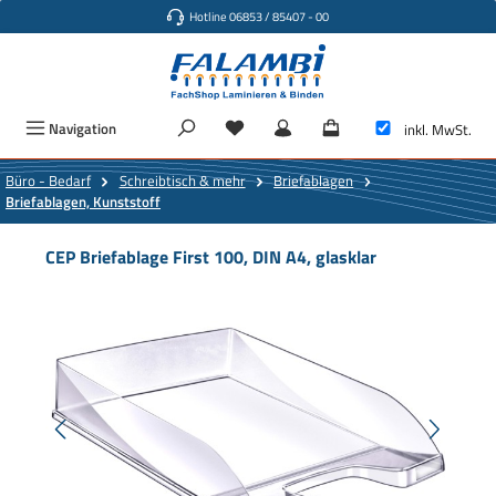
Hotline 06853 / 85407 - 00
Zum Hauptinhalt springen
Navigation
inkl. MwSt.
Büro - Bedarf
Schreibtisch & mehr
Briefablagen
Briefablagen, Kunststoff
CEP Briefablage First 100, DIN A4, glasklar
Bildergalerie überspringen