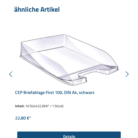
Produktgalerie überspringen
ähnliche Artikel
CEP Briefablage First 100, DIN A4, schwarz
Inhalt:
10 Stück
(2,28 €* / 1 Stück)
22,80 €*
Details