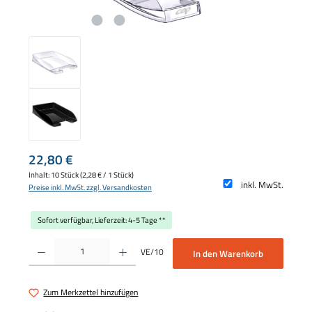
Regulärer Preis:
22,80 €
Inhalt:
10 Stück
(2,28 € / 1 Stück)
inkl. MwSt.
Preise inkl. MwSt. zzgl. Versandkosten
Sofort verfügbar, Lieferzeit: 4-5 Tage **
Produkt Anzahl: Gib den gewünschten Wert ein oder benutze die Schaltflächen um die 
VE/10
In den Warenkorb
Zum Merkzettel hinzufügen