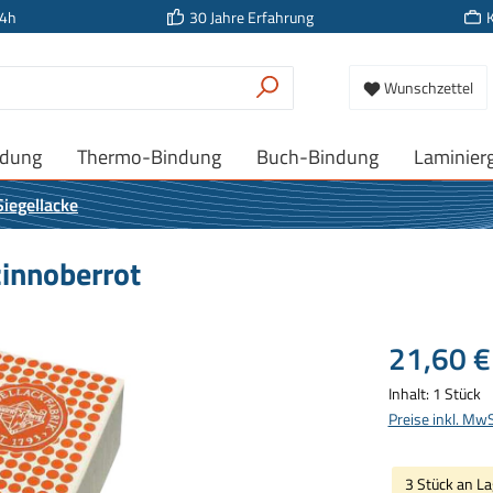
24h
30 Jahre Erfahrung
Wunschzettel
ndung
Thermo-Bindung
Buch-Bindung
Laminier
Siegellacke
zinnoberrot
Regulärer Prei
21,60 €
Inhalt:
1 Stück
Preise inkl. Mw
3 Stück an La