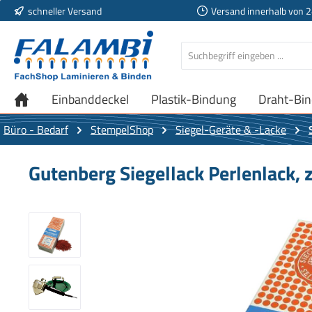
schneller Versand
Versand innerhalb von 
 Hauptinhalt springen
Zur Suche springen
Zur Hauptnavigation springen
Einbanddeckel
Plastik-Bindung
Draht-Bi
Büro - Bedarf
StempelShop
Siegel-Geräte & -Lacke
Gutenberg Siegellack Perlenlack, 
Bildergalerie überspringen