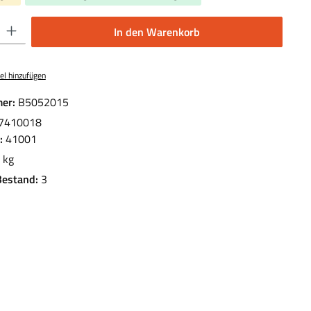
 Gib den gewünschten Wert ein oder benutze die Schaltflächen um die Anzahl 
In den Warenkorb
el hinzufügen
er:
B5052015
7410018
.:
41001
 kg
Bestand:
3