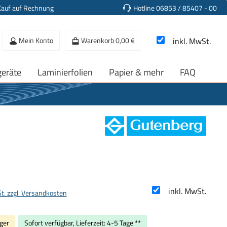
Kauf auf Rechnung
Hotline 06853 / 85407 - 00
Mein Konto
Warenkorb
0,00 €
inkl. MwSt.
geräte
Laminierfolien
Papier & mehr
FAQ
s:
inkl. MwSt.
St. zzgl. Versandkosten
ger
Sofort verfügbar, Lieferzeit: 4-5 Tage **