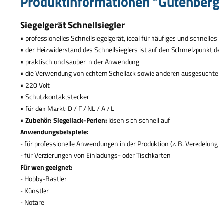
Produktinformationen "Gutenberg 
Siegelger
ä
t Schnellsiegler
•
professionelles Schnellsiegelger
ä
t, ideal f
ü
r h
ä
ufiges und schnelles
•
der Heizwiderstand des Schnellsieglers ist auf den Schmelzpunkt de
•
praktisch und sauber in der Anwendung
•
die Verwendung von echtem Schellack sowie anderen ausgesuchten
•
220 Volt
•
Schutzkontaktstecker
•
f
ü
r den Markt:
D / F / NL / A / L
•
Zubeh
ö
r: Siegellack-Perlen:
l
ö
sen sich schnell auf
Anwendungsbeispiele:
- f
ü
r professionelle Anwendungen in der Produktion (z. B. Veredelun
- f
ü
r Verzierungen von Einladungs- oder Tischkarten
F
ü
r wen geeignet:
- Hobby-Bastler
- K
ü
nstler
- Notare