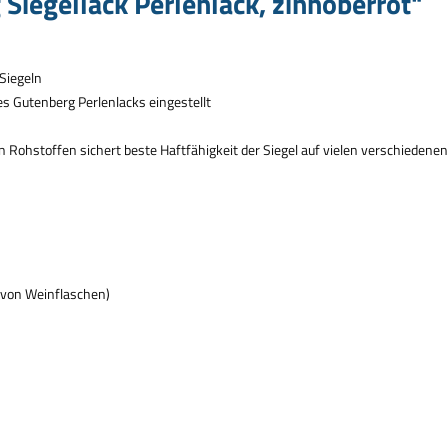
Siegellack Perlenlack, zinnoberrot"
 Siegeln
s Gutenberg Perlenlacks eingestellt
 Rohstoffen sichert beste Haftf
ä
higkeit der Siegel auf vielen verschiedene
g von Weinflaschen)