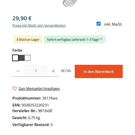
Regulärer Preis:
29,90 €
inkl. MwSt.
Preise inkl. MwSt. zzgl. Versandkosten
3 Stück an Lager
Sofort verfügbar, Lieferzeit: 1-3 Tage **
auswählen
Farbe
Produkt Anzahl: Gib den gewünschten Wert ein oder benutze die Schaltflächen um die 
VE/50
In den Warenkorb
Zum Merkzettel hinzufügen
Produktnummer:
26116ws
EAN:
5028252220231
Hersteller-Nr.:
387340E
Gewicht:
0,75 kg
Verfügbarer Bestand:
3