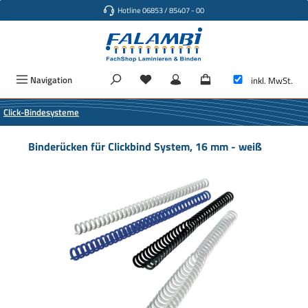
Hotline 06853 / 85407 - 00
Zum Hauptinhalt springen
Navigation
inkl. MwSt.
Click-Bindesysteme
Binderücken für Clickbind System, 16 mm - weiß
Bildergalerie überspringen