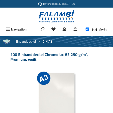
Hotline 06853 / 85407 - 00
Zum Hauptinhalt springen
Navigation
inkl. MwSt.
Einbanddeckel
DIN A3
100 Einbanddeckel Chromolux A3 250 g/m²,
Premium, weiß
Bildergalerie überspringen