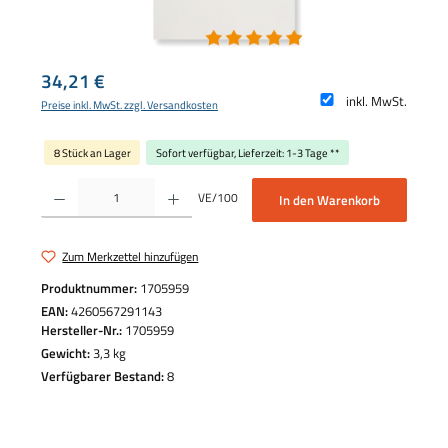
Regulärer Preis:
34,21 €
inkl. MwSt.
Preise inkl. MwSt. zzgl. Versandkosten
8 Stück an Lager
Sofort verfügbar, Lieferzeit: 1-3 Tage **
Produkt Anzahl: Gib den gewünschten Wert ein oder benutze die Schaltflächen um die 
VE/100
In den Warenkorb
Zum Merkzettel hinzufügen
Produktnummer:
1705959
EAN:
4260567291143
Hersteller-Nr.:
1705959
Gewicht:
3,3 kg
Verfügbarer Bestand:
8