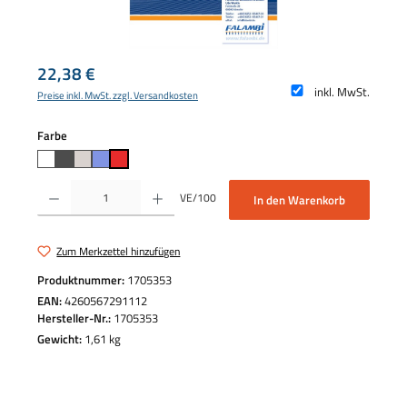
Regulärer Preis:
22,38 €
inkl. MwSt.
Preise inkl. MwSt. zzgl. Versandkosten
auswählen
Farbe
Produkt Anzahl: Gib den gewünschten Wert ein oder benutze die Schaltflächen um die 
VE/100
In den Warenkorb
Zum Merkzettel hinzufügen
Produktnummer:
1705353
EAN:
4260567291112
Hersteller-Nr.:
1705353
Gewicht:
1,61 kg