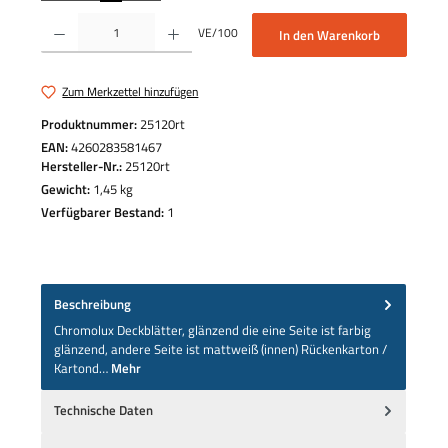
Produkt Anzahl: Gib den gewünschten Wert ein oder benutze die Schaltflächen um die 
VE/100
In den Warenkorb
Zum Merkzettel hinzufügen
Produktnummer:
25120rt
EAN:
4260283581467
Hersteller-Nr.:
25120rt
Gewicht:
1,45 kg
Verfügbarer Bestand:
1
Beschreibung
Chromolux Deckblätter, glänzend die eine Seite ist farbig
glänzend, andere Seite ist mattweiß (innen) Rückenkarton /
Kartond…
Mehr
Technische Daten