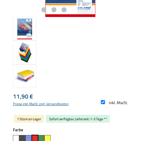
Regulärer Preis:
11,90 €
inkl. MwSt.
Preise inkl. MwSt. zzgl. Versandkosten
1 Stück an Lager
Sofort verfügbar, Lieferzeit: 1-3 Tage **
auswählen
Farbe