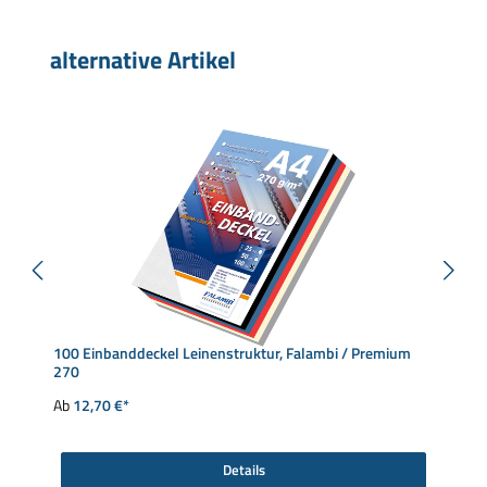
Produktgalerie überspringen
alternative Artikel
100 Einbanddeckel Leinenstruktur, Falambi / Premium
270
Ab
12,70 €*
Details