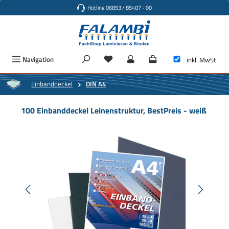
Hotline 06853 / 85407 - 00
Zum Hauptinhalt springen
Navigation
inkl. MwSt.
Einbanddeckel
DIN A4
100 Einbanddeckel Leinenstruktur, BestPreis - weiß
Bildergalerie überspringen