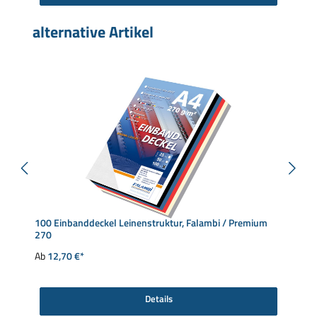
Produktgalerie überspringen
alternative Artikel
100 Einbanddeckel Leinenstruktur, Falambi / Premium
270
Ab
12,70 €*
Details