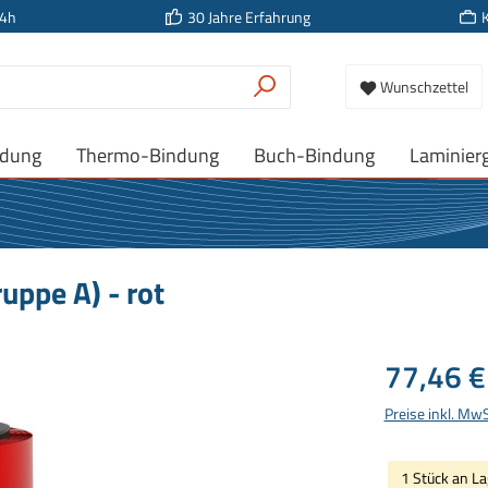
24h
30 Jahre Erfahrung
Wunschzettel
ndung
Thermo-Bindung
Buch-Bindung
Laminier
uppe A) - rot
Regulärer Prei
77,46 €
Preise inkl. Mw
1 Stück an La