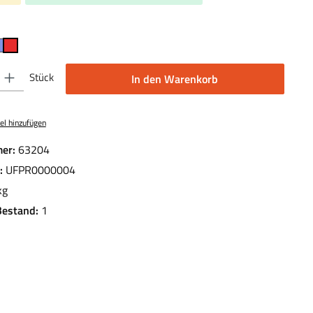
len
 Gib den gewünschten Wert ein oder benutze die Schaltflächen um die Anzahl 
Stück
In den Warenkorb
el hinzufügen
er:
63204
.:
UFPR0000004
kg
Bestand:
1