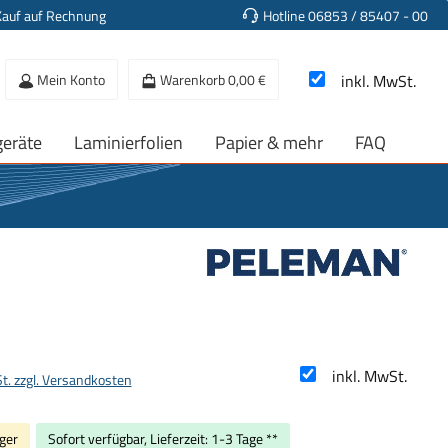
Kauf auf Rechnung
Hotline 06853 / 85407 - 00
Mein Konto
Warenkorb
0,00 €
inkl. MwSt.
geräte
Laminierfolien
Papier & mehr
FAQ
s:
inkl. MwSt.
St. zzgl. Versandkosten
ger
Sofort verfügbar, Lieferzeit: 1-3 Tage **