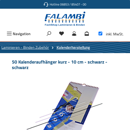
Hotline 06853 / 85407 - 00
Zum Hauptinhalt springen
Navigation
inkl. MwSt.
Laminieren - Binden Zubehör
Kalenderherstellung
50 Kalenderaufhänger kurz - 10 cm - schwarz -
schwarz
Bildergalerie überspringen