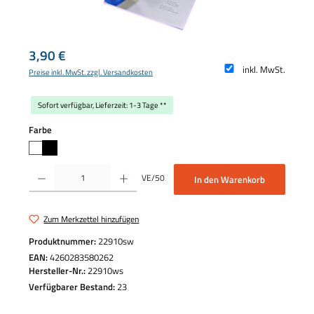
Regulärer Preis:
3,90 €
inkl. MwSt.
Preise inkl. MwSt. zzgl. Versandkosten
Sofort verfügbar, Lieferzeit: 1-3 Tage **
auswählen
Farbe
Produkt Anzahl: Gib den gewünschten Wert ein oder benutze die Schaltflächen um die 
VE/50
In den Warenkorb
Zum Merkzettel hinzufügen
Produktnummer:
22910sw
EAN:
4260283580262
Hersteller-Nr.:
22910ws
Verfügbarer Bestand:
23