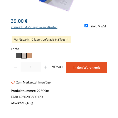
Regulärer Preis:
39,00 €
inkl. MwSt.
Preise inkl. MwSt. zzgl. Versandkosten
Verfügbar in 10 Tagen, Lieferzeit 1-3 Tage **
auswählen
Farbe
Produkt Anzahl: Gib den gewünschten Wert ein oder benutze die Schaltflächen um die 
VE/500
In den Warenkorb
Zum Merkzettel hinzufügen
Produktnummer:
22599nc
EAN:
4260283580170
Gewicht:
2,6 kg