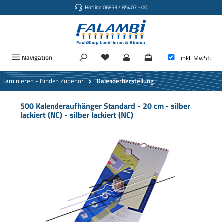
Hotline 06853 / 85407 - 00
Zum Hauptinhalt springen
Navigation
inkl. MwSt.
Laminieren - Binden Zubehör
Kalenderherstellung
500 Kalenderaufhänger Standard - 20 cm - silber
lackiert (NC) - silber lackiert (NC)
Bildergalerie überspringen