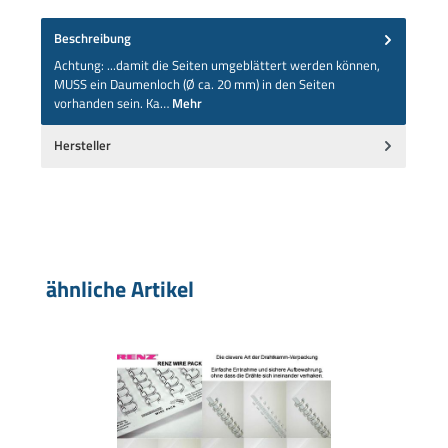
Beschreibung
Achtung: ...damit die Seiten umgeblättert werden können,
MUSS ein Daumenloch (Ø ca. 20 mm) in den Seiten
vorhanden sein. Ka…
Mehr
Hersteller
Produktgalerie überspringen
ähnliche Artikel