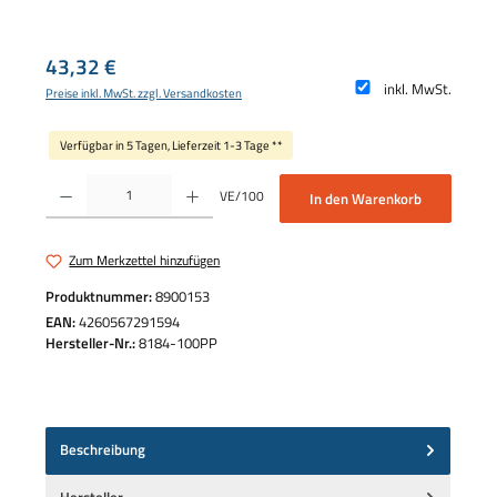
Regulärer Preis:
43,32 €
inkl. MwSt.
Preise inkl. MwSt. zzgl. Versandkosten
Verfügbar in 5 Tagen, Lieferzeit 1-3 Tage **
Produkt Anzahl: Gib den gewünschten Wert ein oder benutze die Schaltflächen um die 
VE/100
In den Warenkorb
Zum Merkzettel hinzufügen
Produktnummer:
8900153
EAN:
4260567291594
Hersteller-Nr.:
8184-100PP
Beschreibung