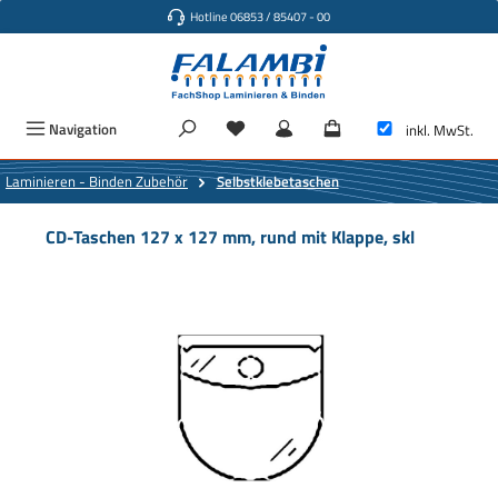
Hotline 06853 / 85407 - 00
Zum Hauptinhalt springen
Navigation
inkl. MwSt.
Laminieren - Binden Zubehör
Selbstklebetaschen
CD-Taschen 127 x 127 mm, rund mit Klappe, skl
Bildergalerie überspringen