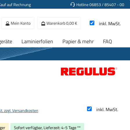
Kauf auf Rechnung
Hotline 06853 / 85407 - 00
Mein Konto
Warenkorb
0,00 €
inkl. MwSt.
geräte
Laminierfolien
Papier & mehr
FAQ
s:
inkl. MwSt.
St. zzgl. Versandkosten
ger
Sofort verfügbar, Lieferzeit: 4-5 Tage **