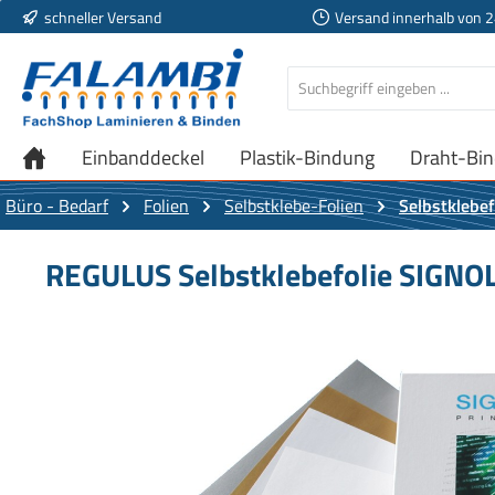
schneller Versand
Versand innerhalb von 
 Hauptinhalt springen
Zur Suche springen
Zur Hauptnavigation springen
Einbanddeckel
Plastik-Bindung
Draht-Bi
Büro - Bedarf
Folien
Selbstklebe-Folien
Selbstklebef
REGULUS Selbstklebefolie SIGNOL
Bildergalerie überspringen