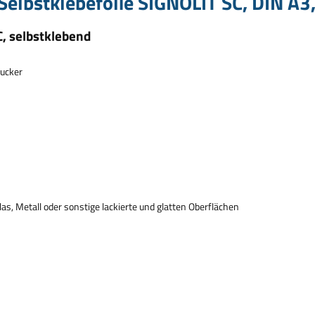
elbstklebefolie SIGNOLIT SC, DIN A3
, selbstklebend
rucker
as, Metall oder sonstige lackierte und glatten Oberfl
ä
chen