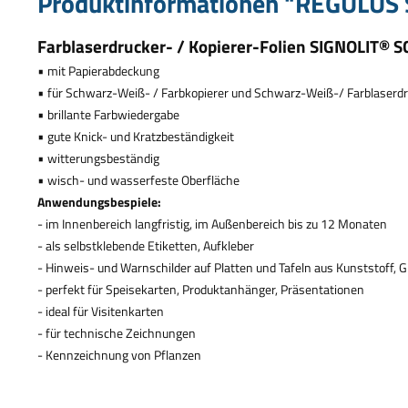
Produktinformationen "REGULUS S
Farblaserdrucker- / Kopierer-Folien SIGNOLIT
®
SC
•
mit Papierabdeckung
•
f
ü
r Schwarz-Wei
ß
- / Farbkopierer und Schwarz-Wei
ß
-/ Farblaserd
•
brillante Farbwiedergabe
•
gute Knick- und Kratzbest
ä
ndigkeit
•
witterungsbest
ä
ndig
•
wisch- und wasserfeste Oberfl
ä
che
Anwendungsbespiele:
- im Innenbereich langfristig, im Au
ß
enbereich bis zu 12 Monaten
- als selbstklebende Etiketten, Aufkleber
- Hinweis- und Warnschilder auf Platten und Tafeln aus Kunststoff, Gl
- perfekt f
ü
r Speisekarten, Produktanh
ä
nger, Pr
ä
sentationen
- ideal f
ü
r Visitenkarten
- f
ü
r technische Zeichnungen
- Kennzeichnung von Pflanzen