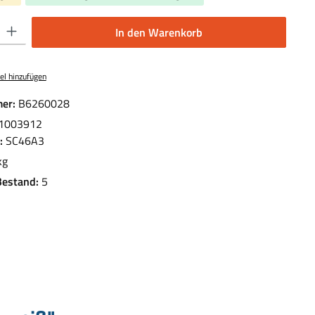
 Gib den gewünschten Wert ein oder benutze die Schaltflächen um die Anzahl 
In den Warenkorb
el hinzufügen
er:
B6260028
1003912
.:
SC46A3
kg
Bestand:
5