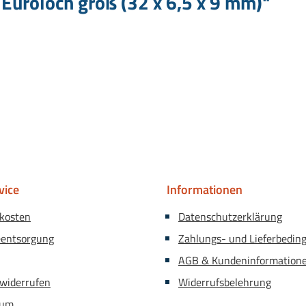
 Euroloch groß (32 x 6,5 x 9 mm)"
vice
Informationen
kosten
Datenschutzerklärung
eentsorgung
Zahlungs- und Lieferbedin
AGB & Kundeninformation
 widerrufen
Widerrufsbelehrung
sum