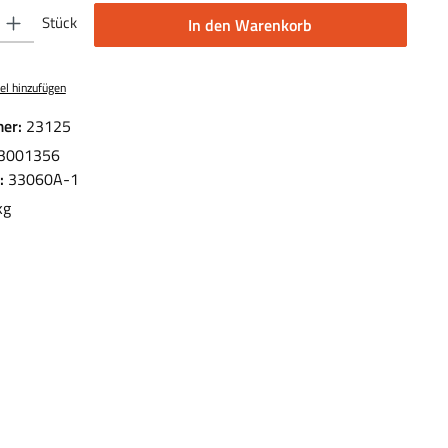
 Gib den gewünschten Wert ein oder benutze die Schaltflächen um die Anzahl 
Stück
In den Warenkorb
el hinzufügen
er:
23125
3001356
.:
33060A-1
kg