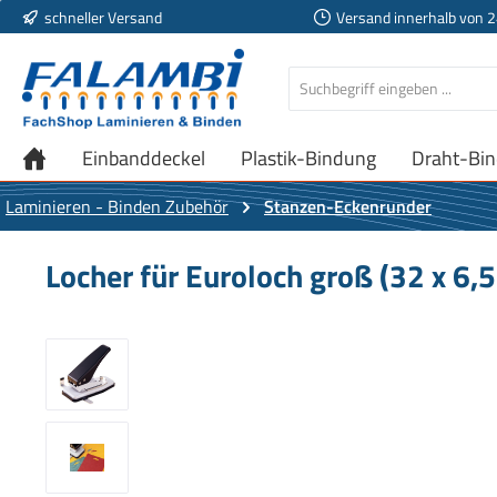
schneller Versand
Versand innerhalb von 
 Hauptinhalt springen
Zur Suche springen
Zur Hauptnavigation springen
Einbanddeckel
Plastik-Bindung
Draht-Bi
Laminieren - Binden Zubehör
Stanzen-Eckenrunder
Locher für Euroloch groß (32 x 6,
Bildergalerie überspringen