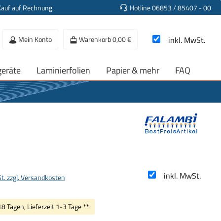
Kauf auf Rechnung
Hotline 06853 / 85407 - 00
Mein Konto
Warenkorb
0,00 €
inkl. MwSt.
geräte
Laminierfolien
Papier & mehr
FAQ
s:
inkl. MwSt.
St. zzgl. Versandkosten
18 Tagen, Lieferzeit 1-3 Tage **