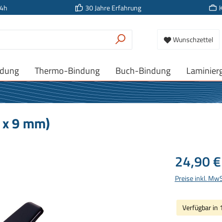
24h
30 Jahre Erfahrung
Wunschzettel
ndung
Thermo-Bindung
Buch-Bindung
Laminier
5 x 9 mm)
Regulärer Prei
24,90 €
Preise inkl. Mw
Verfügbar in 