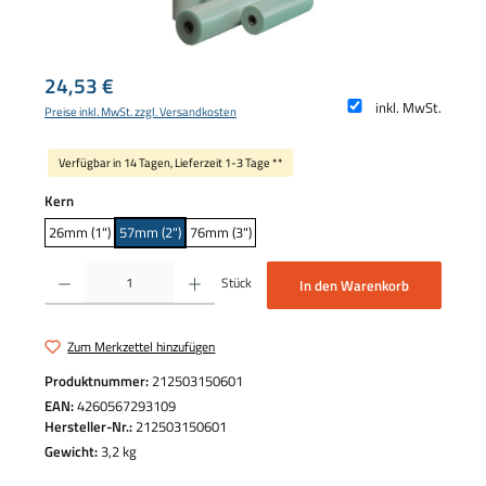
Regulärer Preis:
24,53 €
inkl. MwSt.
Preise inkl. MwSt. zzgl. Versandkosten
Verfügbar in 14 Tagen, Lieferzeit 1-3 Tage **
auswählen
Kern
26mm (1")
57mm (2")
76mm (3")
Produkt Anzahl: Gib den gewünschten Wert ein oder benutze die Schaltflächen um die 
Stück
In den Warenkorb
Zum Merkzettel hinzufügen
Produktnummer:
212503150601
EAN:
4260567293109
Hersteller-Nr.:
212503150601
Gewicht:
3,2 kg