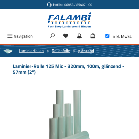
Hotline 06853 / 85407 - 00
Zum Hauptinhalt springen
Navigation
inkl. MwSt.
Laminierfolien
Rollenfolie
glänzend
Laminier-Rolle 125 Mic - 320mm, 100m, glänzend -
57mm (2")
Bildergalerie überspringen