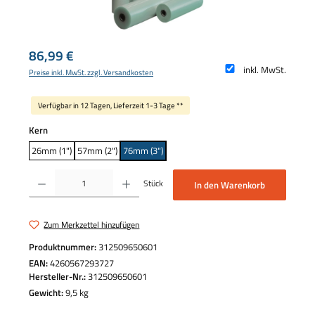
Regulärer Preis:
86,99 €
inkl. MwSt.
Preise inkl. MwSt. zzgl. Versandkosten
Verfügbar in 12 Tagen, Lieferzeit 1-3 Tage **
auswählen
Kern
26mm (1")
57mm (2")
76mm (3")
Produkt Anzahl: Gib den gewünschten Wert ein oder benutze die Schaltflächen um die 
Stück
In den Warenkorb
Zum Merkzettel hinzufügen
Produktnummer:
312509650601
EAN:
4260567293727
Hersteller-Nr.:
312509650601
Gewicht:
9,5 kg