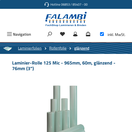
Hotline 06853 / 85407 - 00
Zum Hauptinhalt springen
Navigation
inkl. MwSt.
Laminierfolien
Rollenfolie
glänzend
Laminier-Rolle 125 Mic - 965mm, 60m, glänzend -
76mm (3")
Bildergalerie überspringen