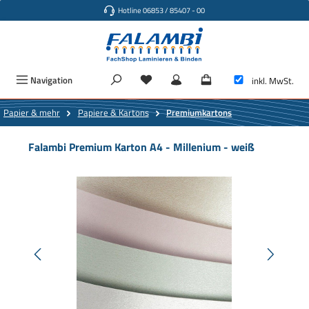
Hotline 06853 / 85407 - 00
Zum Hauptinhalt springen
Navigation
inkl. MwSt.
Papier & mehr
Papiere & Kartons
Premiumkartons
Falambi Premium Karton A4 - Millenium - weiß
Bildergalerie überspringen