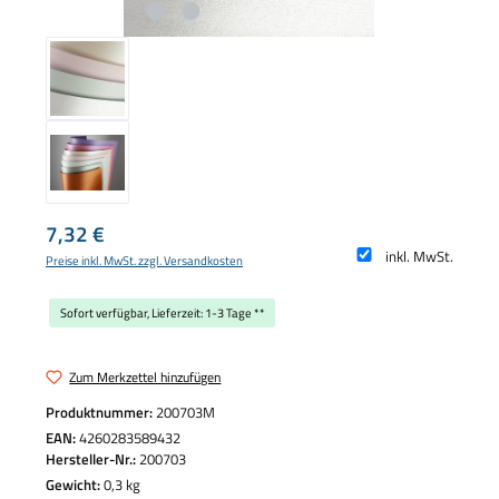
Regulärer Preis:
7,32 €
inkl. MwSt.
Preise inkl. MwSt. zzgl. Versandkosten
Sofort verfügbar, Lieferzeit: 1-3 Tage **
Zum Merkzettel hinzufügen
Produktnummer:
200703M
EAN:
4260283589432
Hersteller-Nr.:
200703
Gewicht:
0,3 kg