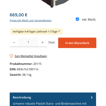
Regulärer Preis:
669,00 €
inkl. MwSt.
Preise inkl. MwSt. zzgl. Versandkosten
Verfügbar in 8 Tagen, Lieferzeit 1-3 Tage **
Produkt Anzahl: Gib den gewünschten Wert ein oder benutze die Schaltflächen um die 
Stück
In den Warenkorb
Zum Merkzettel hinzufügen
Produktnummer:
20115
EAN:
6934742100114
Gewicht:
28,1 kg
Beschreibung
schwere robuste Plastik Stanz- und Bindemaschine mit