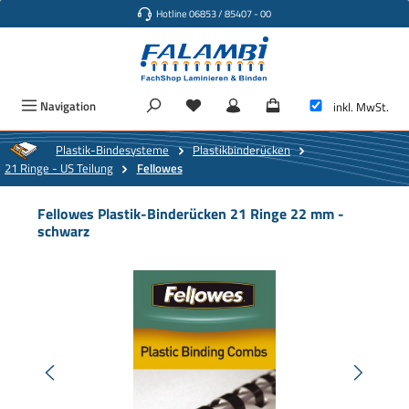
Hotline 06853 / 85407 - 00
Zum Hauptinhalt springen
Navigation
inkl. MwSt.
Plastik-Bindesysteme
Plastikbinderücken
21 Ringe - US Teilung
Fellowes
Fellowes Plastik-Binderücken 21 Ringe 22 mm -
schwarz
Bildergalerie überspringen