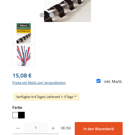
Regulärer Preis:
15,08 €
inkl. MwSt.
Preise inkl. MwSt. zzgl. Versandkosten
Verfügbar in 6 Tagen, Lieferzeit 1-3 Tage **
auswählen
Farbe
Produkt Anzahl: Gib den gewünschten Wert ein oder benutze die Schaltflächen um die 
VE/50
In den Warenkorb