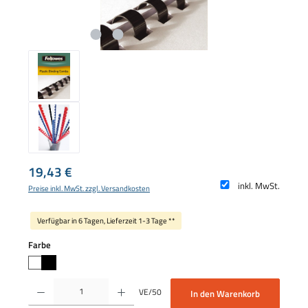
Regulärer Preis:
19,43 €
inkl. MwSt.
Preise inkl. MwSt. zzgl. Versandkosten
Verfügbar in 6 Tagen, Lieferzeit 1-3 Tage **
auswählen
Farbe
Produkt Anzahl: Gib den gewünschten Wert ein oder benutze die Schaltflächen um die 
VE/50
In den Warenkorb