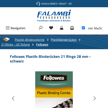
Hotline 06853 / 85407 - 00
Zum Hauptinhalt springen
Navigation
inkl. MwSt.
Plastik-Bindesysteme
Plastikbinderücken
21 Ringe - US Teilung
Fellowes
Fellowes Plastik-Binderücken 21 Ringe 28 mm -
schwarz
Bildergalerie überspringen