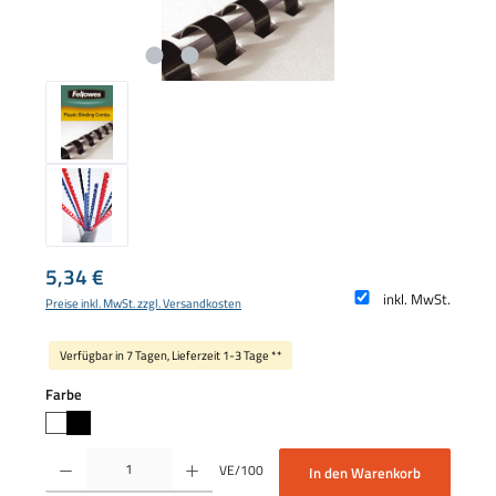
Regulärer Preis:
5,34 €
inkl. MwSt.
Preise inkl. MwSt. zzgl. Versandkosten
Verfügbar in 7 Tagen, Lieferzeit 1-3 Tage **
auswählen
Farbe
Produkt Anzahl: Gib den gewünschten Wert ein oder benutze die Schaltflächen um die 
VE/100
In den Warenkorb