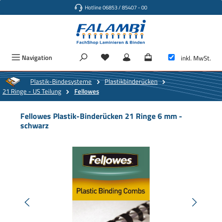
Hotline 06853 / 85407 - 00
Zum Hauptinhalt springen
Navigation
inkl. MwSt.
Plastik-Bindesysteme
Plastikbinderücken
21 Ringe - US Teilung
Fellowes
Fellowes Plastik-Binderücken 21 Ringe 6 mm -
schwarz
Bildergalerie überspringen