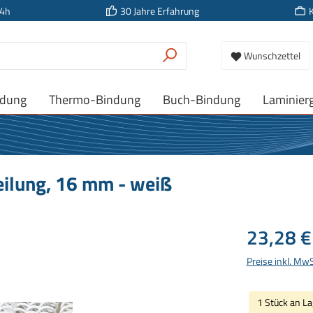
24h
30 Jahre Erfahrung
Wunschzettel
ndung
Thermo-Bindung
Buch-Bindung
Laminier
Teilung, 16 mm - weiß
Regulärer Prei
23,28 €
Preise inkl. Mw
1 Stück an La