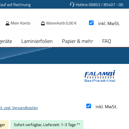
Kauf auf Rechnung
Hotline 06853 / 85407 - 00
Mein Konto
Warenkorb
0,00 €
inkl. MwSt.
geräte
Laminierfolien
Papier & mehr
FAQ
s:
inkl. MwSt.
St. zzgl. Versandkosten
ger
Sofort verfügbar, Lieferzeit: 1-3 Tage **