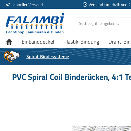
schneller Versand
Versand innerhalb von 
 Hauptinhalt springen
Zur Suche springen
Zur Hauptnavigation springen
Einbanddeckel
Plastik-Bindung
Draht-Bi
Spiral-Bindesysteme
PVC Spiral Coil Binderücken, 4:1 
Bildergalerie überspringen