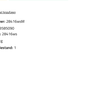
el hinzufügen
er:
28416wsM
3585090
.:
28416ws
kg
Bestand:
1