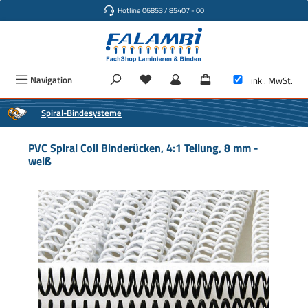
Hotline 06853 / 85407 - 00
Zum Hauptinhalt springen
Navigation
inkl. MwSt.
Spiral-Bindesysteme
PVC Spiral Coil Binderücken, 4:1 Teilung, 8 mm -
weiß
Bildergalerie überspringen