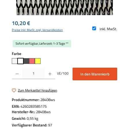
Regulärer Preis:
10,20 €
inkl. MwSt.
Preise inkl. MwSt. zzgl. Versandkosten
Sofort verfügbar, Lieferzeit: 1-3 Tage **
auswählen
Farbe
Produkt Anzahl: Gib den gewünschten Wert ein oder benutze die Schaltflächen um die 
VE/100
In den Warenkorb
Zum Merkzettel hinzufügen
Produktnummer:
28408ws
EAN:
4260283585175
Hersteller-Nr.:
28408ws
Gewicht:
0,55 kg
Verfügbarer Bestand:
97